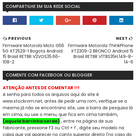
COMPARTILHE EM SUA REDE SOCIAL
PREVIOUS
NEXT
Firmware Motorola Moto G56
Firmware Motorola ThinkPhone
5G XT2529-1 Bogota Android
XT2309-2 BRONCO Android 15
15 Brasil RETBR V2VOS35.66-
Brasil RETBR V1TBS35H.149-8-
108-2
14-6
COMENTE COM FACEBOOK OU BLOGGER
ATENÇÃO ANTES DE COMENTAR !!!
A senha para todos os arquivos aqui do site é
www.stockrom.net, a
ntes de pedir uma rom, verifique se a
mesma já não se encontra
no site, use a barra de pesquisa lá
em cima, ou use o menu, que fica em cima também,
(aquela barrinha verde)
, entre na página de sua
fabricante, pressione F3 ou Ctrl + f , digite seu modelo na
caixa que vai aparecer no canto superior direito (no caso do