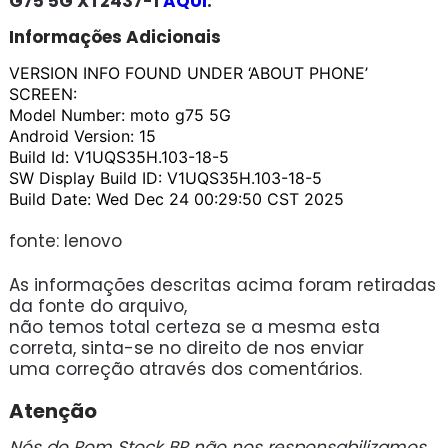
G75 5G XT2437-1
AQUI
.
Informações Adicionais
VERSION INFO FOUND UNDER ‘ABOUT PHONE’
SCREEN:
Model Number: moto g75 5G
Android Version: 15
Build Id: V1UQS35H.103-18-5
SW Display Build ID: V1UQS35H.103-18-5
Build Date: Wed Dec 24 00:29:50 CST 2025
fonte: lenovo
As informações descritas acima foram retiradas
da fonte do arquivo,
não temos total certeza se a mesma esta
correta, sinta-se no direito de nos enviar
uma correção através dos comentários.
Atenção
Nós do Rom Stock BR não nos responsabilizamos