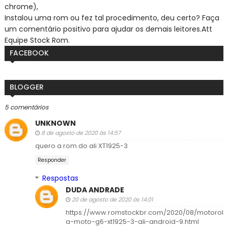
chrome),
Instalou uma rom ou fez tal procedimento, deu certo? Faça
um comentário positivo para ajudar os demais leitores.
Att
Equipe Stock Rom.
FACEBOOK
BLOGGER
5 comentários
UNKNOWN
8 de agosto de 2020 às 14:57
quero a rom do ali XT1925-3
Responder
Respostas
DUDA ANDRADE
20 de agosto de 2020 às 14:01
https://www.romstockbr.com/2020/08/motorol
a-moto-g6-xt1925-3-ali-android-9.html