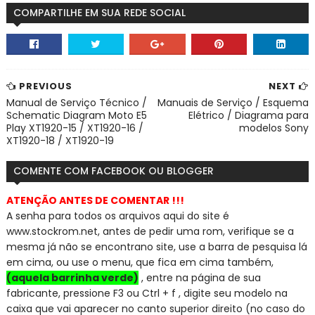
COMPARTILHE EM SUA REDE SOCIAL
PREVIOUS
NEXT
Manual de Serviço Técnico /
Manuais de Serviço / Esquema
Schematic Diagram Moto E5
Elétrico / Diagrama para
Play XT1920-15 / XT1920-16 /
modelos Sony
XT1920-18 / XT1920-19
COMENTE COM FACEBOOK OU BLOGGER
ATENÇÃO ANTES DE COMENTAR !!!
A senha para todos os arquivos aqui do site é
www.stockrom.net, a
ntes de pedir uma rom, verifique se a
mesma já não se encontra
no site, use a barra de pesquisa lá
em cima, ou use o menu, que fica em cima também,
(aquela barrinha verde)
, entre na página de sua
fabricante, pressione F3 ou Ctrl + f , digite seu modelo na
caixa que vai aparecer no canto superior direito (no caso do