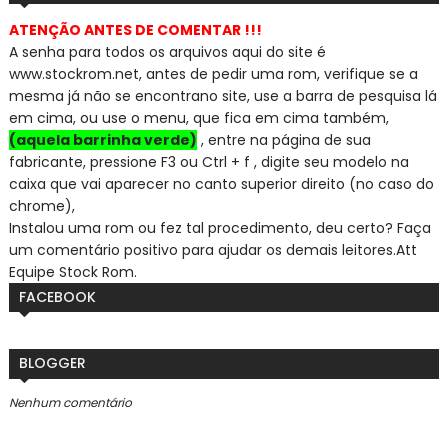
ATENÇÃO ANTES DE COMENTAR !!!
A senha para todos os arquivos aqui do site é
www.stockrom.net, a
ntes de pedir uma rom, verifique se a
mesma já não se encontra
no site, use a barra de pesquisa lá
em cima, ou use o menu, que fica em cima também,
(aquela barrinha verde)
, entre na página de sua
fabricante, pressione F3 ou Ctrl + f , digite seu modelo na
caixa que vai aparecer no canto superior direito (no caso do
chrome),
Instalou uma rom ou fez tal procedimento, deu certo? Faça
um comentário positivo para ajudar os demais leitores.
Att
Equipe Stock Rom.
FACEBOOK
BLOGGER
Nenhum comentário