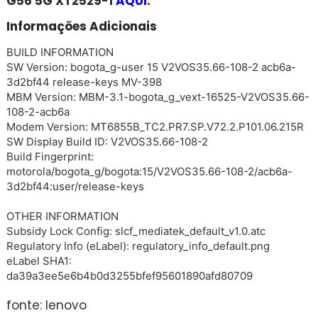
G56 5G XT2529-1
AQUI
.
Informações Adicionais
BUILD INFORMATION
SW Version: bogota_g-user 15 V2VOS35.66-108-2 acb6a-
3d2bf44 release-keys MV-398
MBM Version: MBM-3.1-bogota_g_vext-16525-V2VOS35.66-
108-2-acb6a
Modem Version: MT6855B_TC2.PR7.SP.V72.2.P101.06.215R
SW Display Build ID: V2VOS35.66-108-2
Build Fingerprint:
motorola/bogota_g/bogota:15/V2VOS35.66-108-2/acb6a-
3d2bf44:user/release-keys
OTHER INFORMATION
Subsidy Lock Config: slcf_mediatek_default_v1.0.atc
Regulatory Info (eLabel): regulatory_info_default.png
eLabel SHA1:
da39a3ee5e6b4b0d3255bfef95601890afd80709
fonte: lenovo