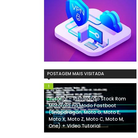
POSTAGEM MAIS VISITADA
Tutorial – Instalação Stock Rom
Motorola no Modo Fastboot
(Snapdragon, Moto G, Moto E,
Moto X, Moto Z, Moto C, Moto M,
One) + Video Tutorial