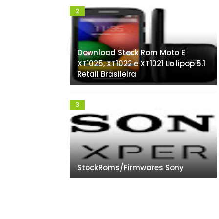
Download Stock Rom Moto E
XT1025, XT1022 e XT1021 Lollipop 5.1
Retail Brasileira
StockRoms/Firmwares Sony