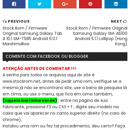
PREVIOUS
NEXT
Stock Rom / Firmware
Stock Rom / Firmware Original
Original Samsung Galaxy Tab
Samsung Galaxy SM-A5100
A 10.1 SM-T585 Android 6.0.1
Android 5.1.1 Lollipop (Hong
Marshmallow
Kong)
COMENTE COM FACEBOOK OU BLOGGER
ATENÇÃO ANTES DE COMENTAR !!!
A senha para todos os arquivos aqui do site é
www.stockrom.net, a
ntes de pedir uma rom, verifique se a
mesma já não se encontra
no site, use a barra de pesquisa lá
em cima, ou use o menu, que fica em cima também,
(aquela barrinha verde)
, entre na página de sua
fabricante, pressione F3 ou Ctrl + f , digite seu modelo na
caixa que vai aparecer no canto superior direito (no caso do
chrome),
Instalou uma rom ou fez tal procedimento, deu certo? Faça