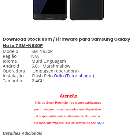
Download
Stock
Rom / Firmware para
Samsung Galaxy
Note 7 SM-N930P
Modelo SM-N930P
Região N/A
Idioma Multi Linguagem
Android 6.0.1 Marshmallow
Operadora Limpa(sem operadora)
Instalação Flash Pelo
Odin
(
Tutorial aqui
)
Tamanho 2.4Gb
Atenção
Nós do Stock Rom não nos responsabilizamos
por quaisquer danos causados nos dispositivos.
A responsabilidade é inteiramente do usuário.
Para mais informações, leia os Termos do site
AQUI
.
Detalhes Adicionais