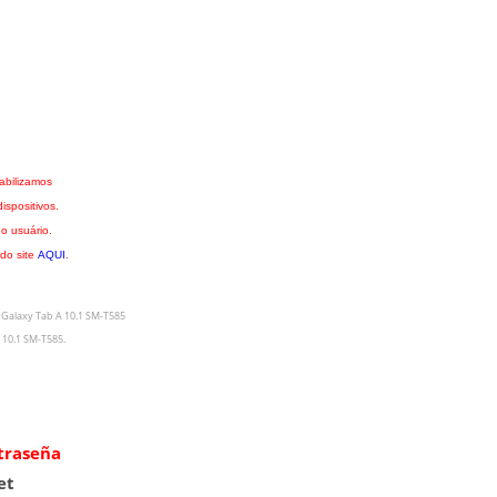
abilizamos
spositivos.
o usuário.
 do site
AQUI
.
Galaxy Tab A 10.1 SM-T585
 10.1 SM-T585
.
ntraseña
et