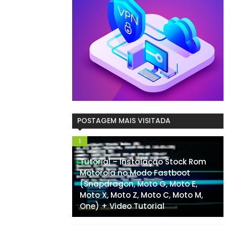
POSTAGEM MAIS VISITADA
Tutorial – Instalação Stock Rom
Motorola no Modo Fastboot
(Snapdragon, Moto G, Moto E,
Moto X, Moto Z, Moto C, Moto M,
One) + Video Tutorial