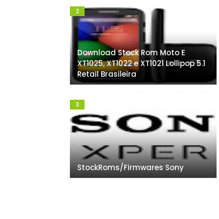
Download Stock Rom Moto E
XT1025, XT1022 e XT1021 Lollipop 5.1
Retail Brasileira
StockRoms/Firmwares Sony