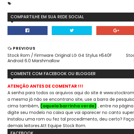
COMPARTILHE EM SUA REDE SOCIAL
PREVIOUS
Stock Rom / Firmware Original LG G4 Stylus H540F
Sto
Android 6.0 Marshmallow
COMENTE COM FACEBOOK OU BLOGGER
ATENÇÃO ANTES DE COMENTAR !!!
A senha para todos os arquivos aqui do site é www.stockrom
a mesma já não se encontra
no site, use a barra de pesqui
cima também,
(aquela barrinha verde)
, entre na página 
digite seu modelo na caixa que vai aparecer no canto super
Instalou uma rom ou fez tal procedimento, deu certo? Faça
demais leitores.
Att Equipe Stock Rom.
FACEBOOK