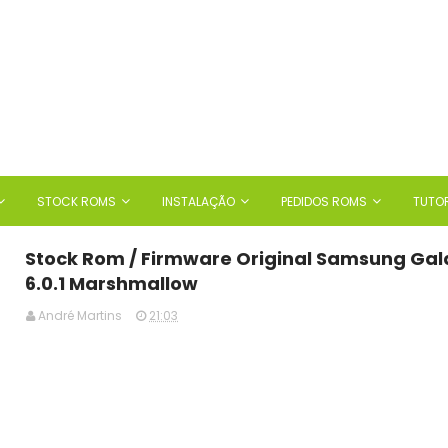
STOCK ROMS
INSTALAÇÃO
PEDIDOS ROMS
TUTOR
Stock Rom / Firmware Original Samsung Gal
6.0.1 Marshmallow
André Martins
21:03