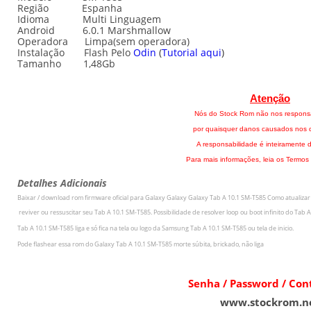
Região Espanha
Idioma Multi Linguagem
Android 6.0.1 Marshmallow
Operadora Limpa(sem operadora)
Instalação Flash Pelo
Odin
(
Tutorial aqui
)
Tamanho 1,48Gb
Atenção
Nós do Stock Rom não nos respons
por quaisquer danos causados nos di
A responsabilidade é inteiramente d
Para mais informações, leia os Termos
Detalhes Adicionais
Baixar / download rom firmware oficial para
Galaxy Galaxy Galaxy Tab A 10.1 SM-T585
Como atualizar
r
eviver ou ressuscitar seu
Tab A 10.1 SM-T585
.
Possibilidade de resolver loop ou boot infinito do
Tab A
Tab A 10.1 SM-T585
liga e só fica na tela ou logo da Samsung
Tab A 10.1 SM-T585
ou tela de inicio.
Pode flashear essa rom do
Galaxy Tab A 10.1 SM-T585 morte súbita, brickado, não liga
Senha / Password / Co
www.stockrom.n