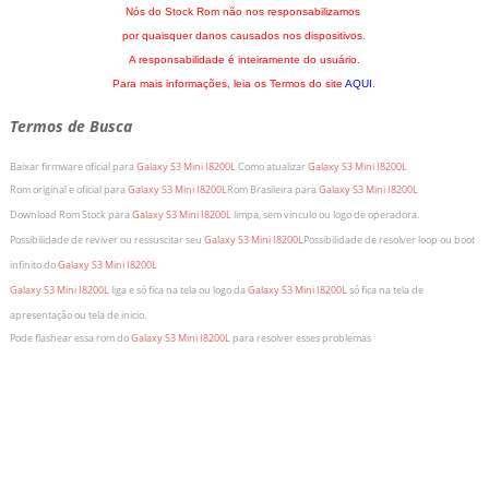
Nós do Stock Rom não nos responsabilizamos
por quaisquer danos causados nos dispositivos.
A responsabilidade é inteiramente do usuário.
Para mais informações, leia os Termos do site
AQUI
.
Termos de Busca
Baixar firmware oficial para
Galaxy S3 Mini I8200L
Como atualizar
Galaxy S3 Mini I8200L
Rom original e oficial para
Galaxy S3 Mini I8200L
Rom Brasileira para
Galaxy S3 Mini I8200L
Download Rom Stock para
Galaxy S3 Mini I8200L
limpa, sem vinculo ou logo de operadora.
Possibilidade de reviver ou ressuscitar seu
Galaxy S3 Mini I8200L
Possibilidade de resolver loop ou boot
infinito do
Galaxy S3 Mini I8200L
Galaxy S3 Mini I8200L
liga e só fica na tela ou logo da
Galaxy S3 Mini I8200L
só fica na tela de
apresentação ou tela de inicio.
Pode flashear essa rom do
Galaxy S3 Mini I8200L
para resolver esses problemas