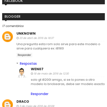
FACEBOOK
BLOGGER
17 comentários
UNKNOWN
23 de abril de 2016 às 18:37
Una pregunta esta rom solo sirve para este modelo o
sirve para cualquiera ex: i8190l
Responder
Respostas
WEN07
18 de maio de 2016 às 12:30
solo gt i8200l amigo, si se lo pones a otro
modelo lo brickearas, debe ser modelo exacto
Responder
DRACO
3 de maio de 2016 às 20:08