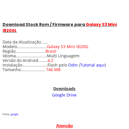
Download
Stock
Rom / Firmware para
Galaxy S3 Mini
I8200L
Data da Atualização......
Modelo..........................
Galaxy S3 Mini I8200L
Região..........................
Brasil
Idioma...........................Multi Linguagem
Versão do Android........
4.2
Instalação......................Flash pelo
Odin
(
Tutorial aqui
)
Tamanho.....................
746 MB
Downloads
Google Drive
Fonte
google
Atenção