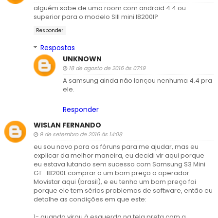
alguém sabe de uma room com android 4.4 ou
superior para o modelo SIII mini I8200l?
Responder
Respostas
UNKNOWN
18 de agosto de 2016 às 07:19
A samsung ainda não lançou nenhuma 4.4 pra
ele.
Responder
WISLAN FERNANDO
9 de setembro de 2016 às 14:08
eu sou novo para os fóruns para me ajudar, mas eu
explicar da melhor maneira, eu decidi vir aqui porque
eu estava lutando sem sucesso com Samsung S3 Mini
GT- I8200L comprar a um bom preço o operador
Movistar aqui (brasil), e eu tenho um bom preço foi
porque ele tem sérios problemas de software, então eu
detalhe as condições em que este:
1- quando virou à esquerda na tela preta com a