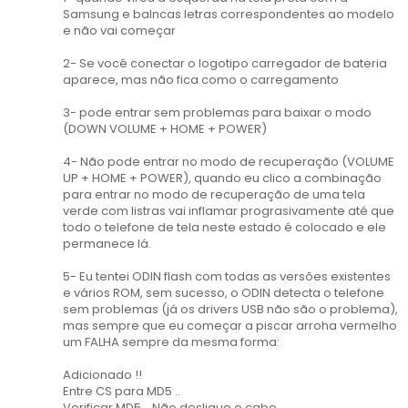
Samsung e balncas letras correspondentes ao modelo
e não vai começar
2- Se você conectar o logotipo carregador de bateria
aparece, mas não fica como o carregamento
3- pode entrar sem problemas para baixar o modo
(DOWN VOLUME + HOME + POWER)
4- Não pode entrar no modo de recuperação (VOLUME
UP + HOME + POWER), quando eu clico a combinação
para entrar no modo de recuperação de uma tela
verde com listras vai inflamar prograsivamente até que
todo o telefone de tela neste estado é colocado e ele
permanece lá.
5- Eu tentei ODIN flash com todas as versões existentes
e vários ROM, sem sucesso, o ODIN detecta o telefone
sem problemas (já os drivers USB não são o problema),
mas sempre que eu começar a piscar arroha vermelho
um FALHA sempre da mesma forma:
Adicionado !!
Entre CS para MD5 ..
Verificar MD5 .. Não desligue o cabo ..