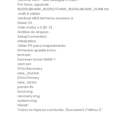
Por favor, aguarde ..
I8200LUBUANI1_I8200LZTOANI1_I8200LUBUANI1_HOME.tar
.md5 é válido.
Verificar MD5 terminou sucesso a ..
Deixe CS ..
Odin motor v.3 (ID: 3) ..
Análise do arquivo ..
SetupConnection ..
initialzation ..
Obter PIT para mapeamento ..
Firmware update início ..
timh.bin
Escrever Iniciar NAND !!
obm.bin
DTim.Recovery
loke_2nd.bin
DTim.Primary
loke_1st.bin
param.lfs
boot.img
recovery.img
system.img
FALHA!
Todos os tópicos concluída. (Succeed 0 / falhou 1)