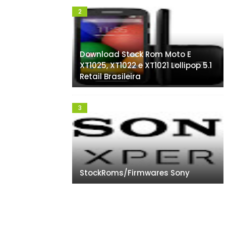
Download Stock Rom Moto E
XT1025, XT1022 e XT1021 Lollipop 5.1
Retail Brasileira
StockRoms/Firmwares Sony