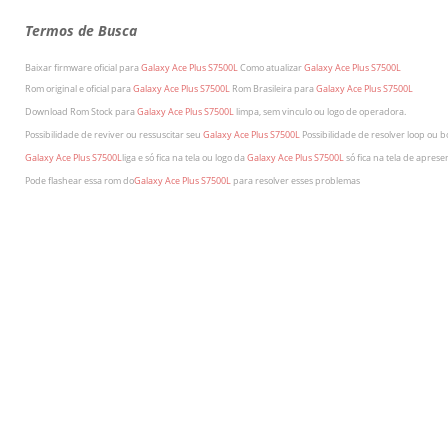
Termos de Busca
Baixar firmware oficial para
Galaxy Ace Plus S7500L
Como atualizar
Galaxy Ace Plus S7500L
Rom original e oficial para
Galaxy Ace Plus S7500L
Rom Brasileira para
Galaxy Ace Plus S7500L
Download Rom Stock para
Galaxy Ace Plus S7500L
limpa, sem vinculo ou logo de operadora.
Possibilidade de reviver ou ressuscitar seu
Galaxy Ace Plus S7500L
Possibilidade de resolver loop ou b
Galaxy Ace Plus S7500L
liga e só fica na tela ou logo da
Galaxy Ace Plus S7500L
só fica na tela de apresen
Pode flashear essa rom do
Galaxy Ace Plus S7500L
para resolver esses problemas