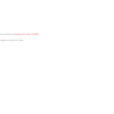
oot infinito do
Galaxy Ace Plus S7500L
tação ou tela de inicio.