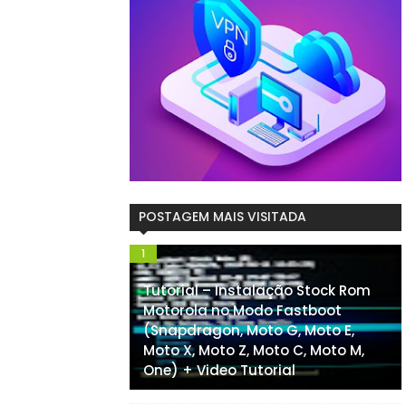
POSTAGEM MAIS VISITADA
Tutorial – Instalação Stock Rom
Motorola no Modo Fastboot
(Snapdragon, Moto G, Moto E,
Moto X, Moto Z, Moto C, Moto M,
One) + Video Tutorial