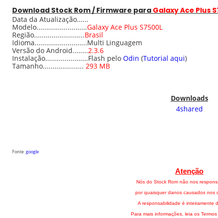
Download
Stock
Rom / Firmware para
Galaxy Ace Plus 
Data da Atualização......
Modelo..........................
Galaxy Ace Plus S7500L
Região..........................
Brasil
Idioma...........................Multi Linguagem
Versão do Android........
2.3.6
Instalação......................Flash pelo
Odin
(
Tutorial aqui
)
Tamanho.....................
293 MB
Downloads
4shared
Fonte
google
Atenção
Nós do Stock Rom não nos respons
por quaisquer danos causados nos di
A responsabilidade é inteiramente d
Para mais informações, leia os Termos