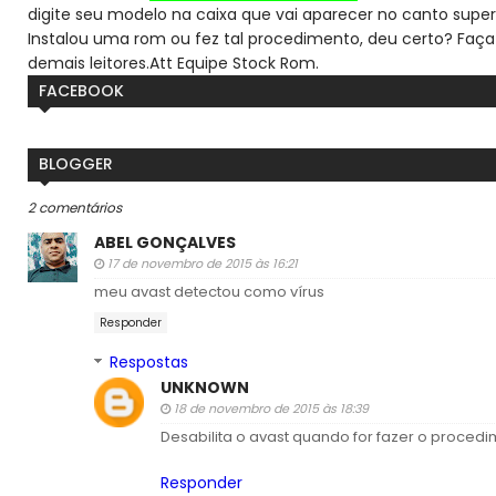
digite seu modelo na caixa que vai aparecer no canto super
Instalou uma rom ou fez tal procedimento, deu certo? Faça
demais leitores.
Att Equipe Stock Rom.
FACEBOOK
BLOGGER
2 comentários
ABEL GONÇALVES
17 de novembro de 2015 às 16:21
meu avast detectou como vírus
Responder
Respostas
UNKNOWN
18 de novembro de 2015 às 18:39
Desabilita o avast quando for fazer o proced
Responder