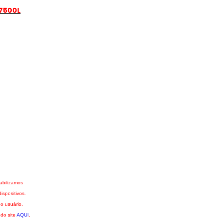
S7500L
abilizamos
spositivos.
o usuário.
 do site
AQUI
.