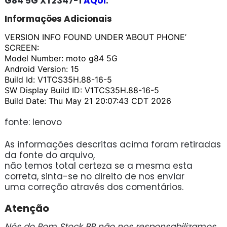
G84 5G XT2347-1
AQUI
.
Informações Adicionais
VERSION INFO FOUND UNDER ‘ABOUT PHONE’
SCREEN:
Model Number: moto g84 5G
Android Version: 15
Build Id: V1TCS35H.88-16-5
SW Display Build ID: V1TCS35H.88-16-5
Build Date: Thu May 21 20:07:43 CDT 2026
fonte: lenovo
As informações descritas acima foram retiradas
da fonte do arquivo,
não temos total certeza se a mesma esta
correta, sinta-se no direito de nos enviar
uma correção através dos comentários.
Atenção
Nós do Rom Stock BR não nos responsabilizamos