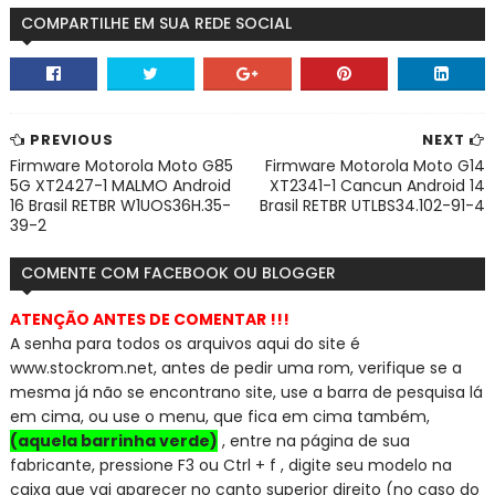
COMPARTILHE EM SUA REDE SOCIAL
PREVIOUS
NEXT
Firmware Motorola Moto G85
Firmware Motorola Moto G14
5G XT2427-1 MALMO Android
XT2341-1 Cancun Android 14
16 Brasil RETBR W1UOS36H.35-
Brasil RETBR UTLBS34.102-91-4
39-2
COMENTE COM FACEBOOK OU BLOGGER
ATENÇÃO ANTES DE COMENTAR !!!
A senha para todos os arquivos aqui do site é
www.stockrom.net, a
ntes de pedir uma rom, verifique se a
mesma já não se encontra
no site, use a barra de pesquisa lá
em cima, ou use o menu, que fica em cima também,
(aquela barrinha verde)
, entre na página de sua
fabricante, pressione F3 ou Ctrl + f , digite seu modelo na
caixa que vai aparecer no canto superior direito (no caso do