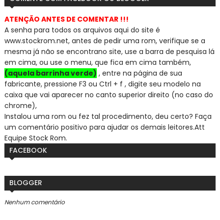
ATENÇÃO ANTES DE COMENTAR !!!
A senha para todos os arquivos aqui do site é
www.stockrom.net, a
ntes de pedir uma rom, verifique se a
mesma já não se encontra
no site, use a barra de pesquisa lá
em cima, ou use o menu, que fica em cima também,
(aquela barrinha verde)
, entre na página de sua
fabricante, pressione F3 ou Ctrl + f , digite seu modelo na
caixa que vai aparecer no canto superior direito (no caso do
chrome),
Instalou uma rom ou fez tal procedimento, deu certo? Faça
um comentário positivo para ajudar os demais leitores.
Att
Equipe Stock Rom.
FACEBOOK
BLOGGER
Nenhum comentário