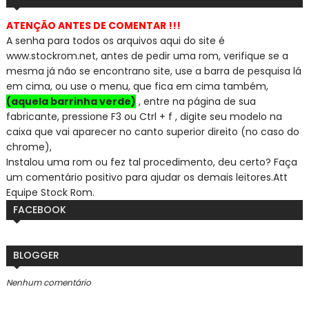
ATENÇÃO ANTES DE COMENTAR !!!
A senha para todos os arquivos aqui do site é
www.stockrom.net, a
ntes de pedir uma rom, verifique se a
mesma já não se encontra
no site, use a barra de pesquisa lá
em cima, ou use o menu, que fica em cima também,
(aquela barrinha verde)
, entre na página de sua
fabricante, pressione F3 ou Ctrl + f , digite seu modelo na
caixa que vai aparecer no canto superior direito (no caso do
chrome),
Instalou uma rom ou fez tal procedimento, deu certo? Faça
um comentário positivo para ajudar os demais leitores.
Att
Equipe Stock Rom.
FACEBOOK
BLOGGER
Nenhum comentário