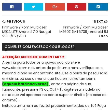
PREVIOUS
NEXT
Firmware / Rom Multilaser
Firmware / Rom Multilaser
M10A LITE Android 7.0 Nougat
MS60Z (MT6739) Android 8.1
V9 31/07/2018
Oreo
COMENTE COM FACEBOOK OU BLOGGER
ATENÇÃO ANTES DE COMENTAR !!!
A senha para todos os arquivos aqui do site é
www.stockrom.net, a
ntes de pedir uma rom, verifique se a
mesma já não se encontra
no site, use a barra de pesquisa lá
em cima, ou use o menu, que fica em cima também,
(aquela barrinha verde)
, entre na página de sua
fabricante, pressione F3 ou Ctrl + f , digite seu modelo na
caixa que vai aparecer no canto superior direito (no caso do
chrome),
Instalou uma rom ou fez tal procedimento, deu certo? Faça