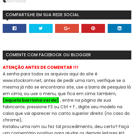
MULTILASER
COMPARTILHE EM SUA REDE SOCIAL
COMENTE COM FACEBOOK OU BLOGGER
ATENÇÃO ANTES DE COMENTAR !!!
A senha para todos os arquivos aqui do site é
www.stockrom.net, a
ntes de pedir uma rom, verifique se a
mesma já não se encontra
no site, use a barra de pesquisa lá
em cima, ou use o menu, que fica em cima também,
(aquela barrinha verde)
, entre na página de sua
fabricante, pressione F3 ou Ctrl + f , digite seu modelo na
caixa que vai aparecer no canto superior direito (no caso do
chrome),
Instalou uma rom ou fez tal procedimento, deu certo? Faça
um comentário positivo para ajudar os demais leitores.
Att