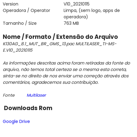
Version
V10_20210115
Operadora / Operator
Limpa, (sem logo, apps de
operadora)
Tamanho / Size
763 MB
Nome / Formato / Extensão do Arquivo
K130AG_8.1_MUT_BR_GMS_13.pac MULTILASER_TI-MS-
E.V10_20210115
As informações descritas acima foram retiradas da fonte do
arquivo,
não temos total certeza se a mesma esta correta,
sinta-se no direito de nos enviar
uma correção através dos
comentários,
agradecemos sua contribuição.
Fonte
Multilaser
Downloads Rom
Google Drive