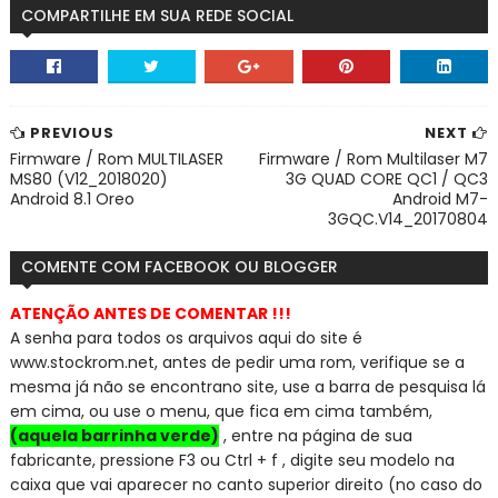
COMPARTILHE EM SUA REDE SOCIAL
PREVIOUS
NEXT
Firmware / Rom MULTILASER
Firmware / Rom Multilaser M7
MS80 (V12_2018020)
3G QUAD CORE QC1 / QC3
Android 8.1 Oreo
Android M7-
3GQC.V14_20170804
COMENTE COM FACEBOOK OU BLOGGER
ATENÇÃO ANTES DE COMENTAR !!!
A senha para todos os arquivos aqui do site é
www.stockrom.net, a
ntes de pedir uma rom, verifique se a
mesma já não se encontra
no site, use a barra de pesquisa lá
em cima, ou use o menu, que fica em cima também,
(aquela barrinha verde)
, entre na página de sua
fabricante, pressione F3 ou Ctrl + f , digite seu modelo na
caixa que vai aparecer no canto superior direito (no caso do