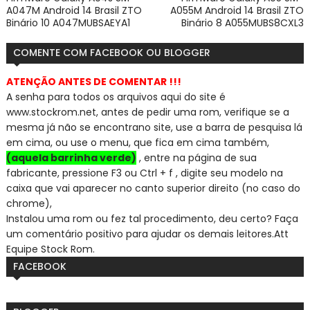
A047M Android 14 Brasil ZTO
A055M Android 14 Brasil ZTO
Binário 10 A047MUBSAEYA1
Binário 8 A055MUBS8CXL3
COMENTE COM FACEBOOK OU BLOGGER
ATENÇÃO ANTES DE COMENTAR !!!
A senha para todos os arquivos aqui do site é
www.stockrom.net, a
ntes de pedir uma rom, verifique se a
mesma já não se encontra
no site, use a barra de pesquisa lá
em cima, ou use o menu, que fica em cima também,
(aquela barrinha verde)
, entre na página de sua
fabricante, pressione F3 ou Ctrl + f , digite seu modelo na
caixa que vai aparecer no canto superior direito (no caso do
chrome),
Instalou uma rom ou fez tal procedimento, deu certo? Faça
um comentário positivo para ajudar os demais leitores.
Att
Equipe Stock Rom.
FACEBOOK