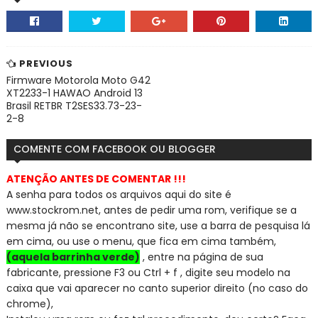
PREVIOUS
Firmware Motorola Moto G42
XT2233-1 HAWAO Android 13
Brasil RETBR T2SES33.73-23-
2-8
COMENTE COM FACEBOOK OU BLOGGER
ATENÇÃO ANTES DE COMENTAR !!!
A senha para todos os arquivos aqui do site é
www.stockrom.net, a
ntes de pedir uma rom, verifique se a
mesma já não se encontra
no site, use a barra de pesquisa lá
em cima, ou use o menu, que fica em cima também,
(aquela barrinha verde)
, entre na página de sua
fabricante, pressione F3 ou Ctrl + f , digite seu modelo na
caixa que vai aparecer no canto superior direito (no caso do
chrome),