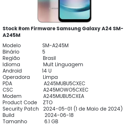
Stock Rom Firmware Samsung Galaxy A24 SM-
A245M
Modelo SM-A245M
Binário 5
Região Brasil
Idioma Mult Linguagem
Android 14 U
Operadora Limpa
PDA A245MUBU5CXEC
CSC A245MOWO5CXEC
Modem A245MUBU5CXEA
Product Code ZTO
Security Patch 2024-05-01 (1 de Maio de 2024)
Build 2024-06-18
Tamanho 6.1 GB