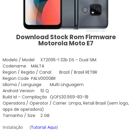
Download Stock Rom Firmware
Motorola Moto E7
Modelo / Model
XT2095-1 32b DS – Dual SIM
Codename
MALTA
Region / Região / Canal
Brazil / Brasil RETBR
Region Code
PALV0000BR
Idioma / Language
Multi Linguagem
Android Version
10 Q
Build Id – Compilação
QOFS30.569-83-18
Operadora / Operator / Carrier
Limpa, Retail Brasil (sem logo,
apps de operadora)
Tamanho / Size
2 GB
Instalação
(
Tutorial Aqui
)