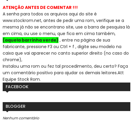
ATENÇÃO ANTES DE COMENTAR !!!
A senha para todos os arquivos aqui do site é
www.stockrom.net, a
ntes de pedir uma rom, verifique se a
mesma já não se encontra
no site, use a barra de pesquisa lá
em cima, ou use o menu, que fica em cima também,
(aquela barrinha verde)
, entre na página de sua
fabricante, pressione F3 ou Ctrl + f , digite seu modelo na
caixa que vai aparecer no canto superior direito (no caso do
chrome),
Instalou uma rom ou fez tal procedimento, deu certo? Faça
um comentário positivo para ajudar os demais leitores.
Att
Equipe Stock Rom.
FACEBOOK
BLOGGER
Nenhum comentário