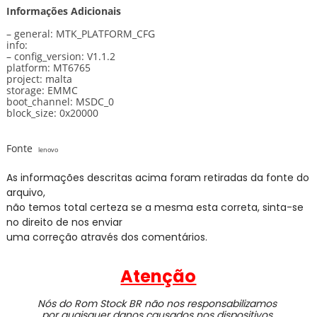
Informações Adicionais
– general: MTK_PLATFORM_CFG
info:
– config_version: V1.1.2
platform: MT6765
project: malta
storage: EMMC
boot_channel: MSDC_0
block_size: 0x20000
Fonte
lenovo
As informações descritas acima foram retiradas da fonte do
arquivo,
não temos total certeza se a mesma esta correta, sinta-se
no direito de nos enviar
uma correção através dos comentários.
Atenção
Nós do Rom Stock BR não nos responsabilizamos
por quaisquer danos causados nos dispositivos.