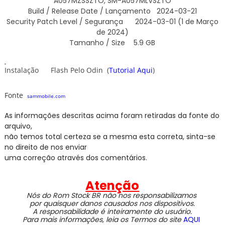
A057MZSSZTO, SM-A057MLVSZTO
Build / Release Date / Lançamento
2024-03-21
Security Patch Level / Segurança
2024-03-01 (1 de Março
de 2024)
Tamanho / Size
5.9 GB
Instalação Flash Pelo
Odin
(
Tutorial Aqui
)
Fonte
sammobile.com
As informações descritas acima foram retiradas da fonte do
arquivo,
não temos total certeza se a mesma esta correta, sinta-se
no direito de nos enviar
uma correção através dos comentários.
Atenção
Nós do Rom Stock BR não nos responsabilizamos
por quaisquer danos causados nos dispositivos.
A responsabilidade é inteiramente do usuário.
Para mais informações, leia os Termos do site
AQUI