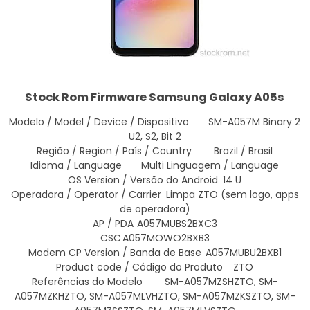
Stock Rom Firmware Samsung Galaxy A05s
Modelo / Model / Device / Dispositivo
SM-A057M Binary 2
U2, S2, Bit 2
Região / Region / País / Country
Brazil / Brasil
Idioma / Language
Multi Linguagem / Language
OS Version / Versão do Android
14 U
Operadora / Operator / Carrier
Limpa ZTO (sem logo, apps
de operadora)
AP / PDA
A057MUBS2BXC3
CSC
A057MOWO2BXB3
Modem CP Version / Banda de Base
A057MUBU2BXB1
Product code / Código do Produto
ZTO
Referências do Modelo
SM-A057MZSHZTO, SM-
A057MZKHZTO, SM-A057MLVHZTO, SM-A057MZKSZTO, SM-