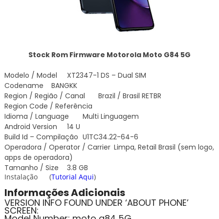
Stock Rom Firmware Motorola Moto G84 5G
Modelo / Model
XT2347-1 DS – Dual SIM
Codename
BANGKK
Region / Região / Canal
Brazil / Brasil RETBR
Region Code / Referência
Idioma / Language
Multi Linguagem
Android Version
14 U
Build Id – Compilação
U1TC34.22-64-6
Operadora / Operator / Carrier
Limpa, Retail Brasil (sem logo,
apps de operadora)
Tamanho / Size
3.8 GB
Instalação
(
Tutorial Aqui
)
Informações Adicionais
VERSION INFO FOUND UNDER ‘ABOUT PHONE’
SCREEN:
Model Number: moto g84 5G