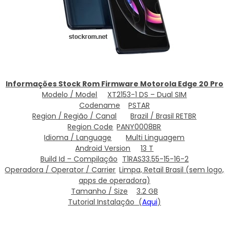
Informações Stock Rom Firmware Motorola Edge 20 Pro
Modelo / Model
XT2153-1 DS – Dual SIM
Codename
PSTAR
Region / Região / Canal
Brazil / Brasil RETBR
Region Code
PANY0008BR
Idioma / Language
Multi Linguagem
Android Version
13 T
Build Id – Compilação
T1RAS33.55-15-16-2
Operadora / Operator / Carrier
Limpa, Retail Brasil (sem logo,
apps de operadora)
Tamanho / Size
3.2 GB
Tutorial Instalação (
Aqui
)