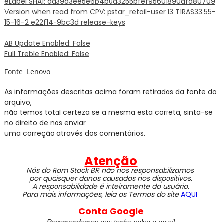
eLabel SHA1: da39a3ee5e6b4b0d3255bfef95601890afd80709
Version when read from CPV: pstar_retail-user 13 T1RAS33.55-
15-16-2 e22f14-9bc3d release-keys
AB Update Enabled: False
Full Treble Enabled: False
Fonte
Lenovo
As informações descritas acima foram retiradas da fonte do
arquivo,
não temos total certeza se a mesma esta correta, sinta-se
no direito de nos enviar
uma correção através dos comentários.
Atenção
Nós do Rom Stock BR não nos responsabilizamos
por quaisquer danos causados nos dispositivos.
A responsabilidade é inteiramente do usuário.
Para mais informações, leia os Termos do site
AQUI
Conta Google
Recomendamos que tenha salvo o email