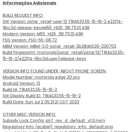
Informações Adicionais
BUILD REQUEST INFO:
SW Version: pstar_retail-user 13 T1RAS33.55-15-16-2 e22f14-
9bc3d release-keysM55_HI25_118.711.01.49R
Modem Version: M55_HI25_118.711.01.49R
FSG Version: FSG-55-08.72
MBM Version: MBM-3.0-pstar_retail-2b28ab526-230702
Build Fingerprint: motorola/pstar_retail/pstar:13/T1RAS33.55-
15-16-2/e22f14-9bc3d:user/release-keys
VERSION INFO FOUND UNDER ‘ABOUT PHONE’ SCREEN:
Model Number: motorola edge 20 pro
Android Version: 13
Build Id: T1RAS33.55-15-16-2
SW Display Build ID: T1RAS33.55-15-16-2
Build Date: Sun Jul 2 05:21:21 CDT 2023
OTHER MISC VERSION INFO:
Subsidy Lock Config: slcf_rev_d_default_v1.0.nvm
Regulatory Info (eLabel): regulatory_info_default.png