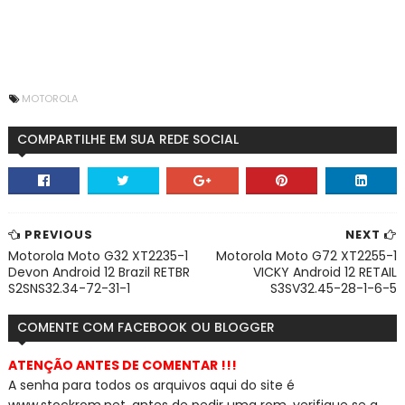
MOTOROLA
COMPARTILHE EM SUA REDE SOCIAL
PREVIOUS
NEXT
Motorola Moto G32 XT2235-1
Motorola Moto G72 XT2255-1
Devon Android 12 Brazil RETBR
VICKY Android 12 RETAIL
S2SNS32.34-72-31-1
S3SV32.45-28-1-6-5
COMENTE COM FACEBOOK OU BLOGGER
ATENÇÃO ANTES DE COMENTAR !!!
A senha para todos os arquivos aqui do site é
www.stockrom.net, a
ntes de pedir uma rom, verifique se a