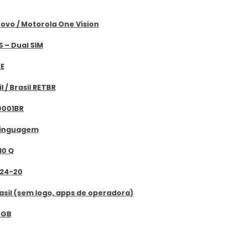
ovo / Motorola One Vision
S – Dual SIM
E
l / Brasil RETBR
0001BR
 Linguagem
10 Q
24-20
rasil (sem logo, apps de operadora)
7 GB