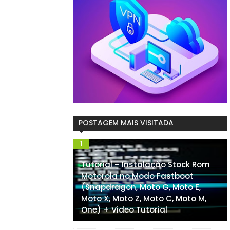
POSTAGEM MAIS VISITADA
Tutorial – Instalação Stock Rom
Motorola no Modo Fastboot
(Snapdragon, Moto G, Moto E,
Moto X, Moto Z, Moto C, Moto M,
One) + Video Tutorial