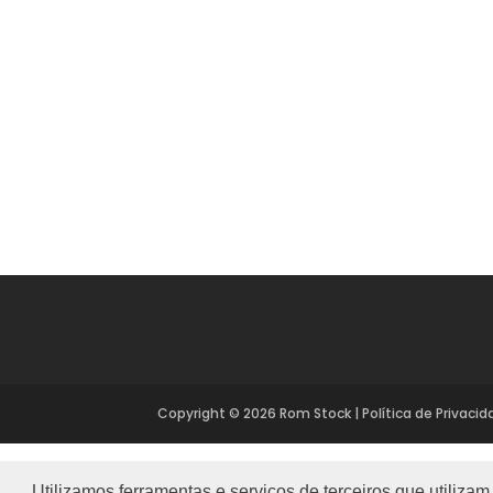
Copyright ©
2026
Rom Stock
|
Política de Privaci
Utilizamos ferramentas e serviços de terceiros que utiliza