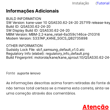
Instalação
(
Tutorial
Informações Adicionais
BUILD INFORMATION
SW Version: kane-user 10 QSAS30.62-24-20 2571f9 release-ke
Build ID: QSAS30.62-24-20
SW Display Build ID: QSAS30.62-24-20
MBM Version: MBM-2.2-kane_retail-6a359c146ce-210316
Modem Version: S337AP_KANE_SGCS_QB2735898
OTHER INFORMATION
Sudsidy Lock File: slcf_samsung_default_v1.0.atc
Regulatory Info (elabel): regulatory_info_default.png
Build Fingerprint: motorola/kane/kane_sprout:10/QSAS30.62-24
Fonte
suporte lenovo
As informações descritas acima foram retiradas da fonte do
não temos total certeza se a mesma esta correta, sinta-se 
uma correção através dos comentários.
Atenção