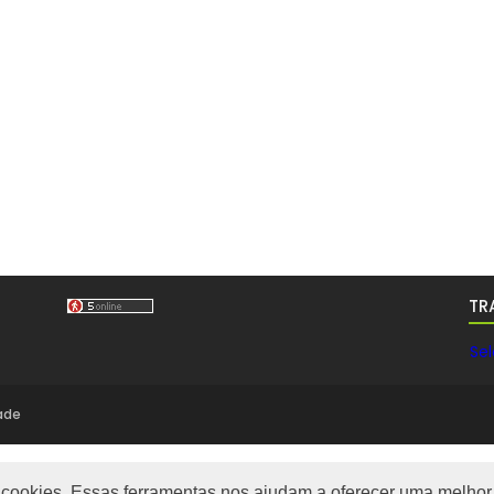
TR
Se
dade
m cookies. Essas ferramentas nos ajudam a oferecer uma melhor 