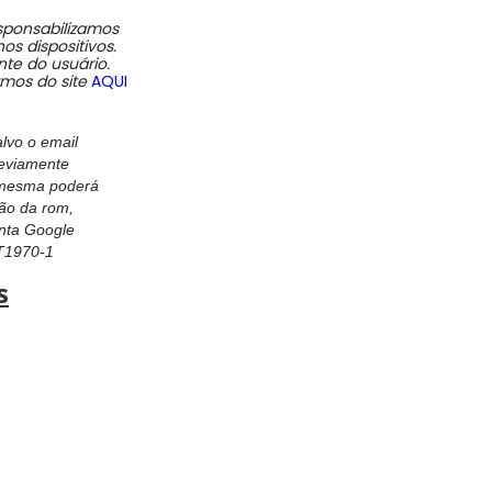
sponsabilizamos
s dispositivos.
nte do usuário.
rmos do site
AQUI
vo o email
reviamente
a mesma poderá
ção da rom,
nta Google
T1970-1
s