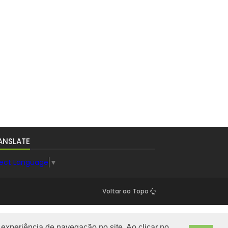
ANSLATE
lect Language
▼
Voltar ao Topo
experiência de navegação no site. Ao clicar no