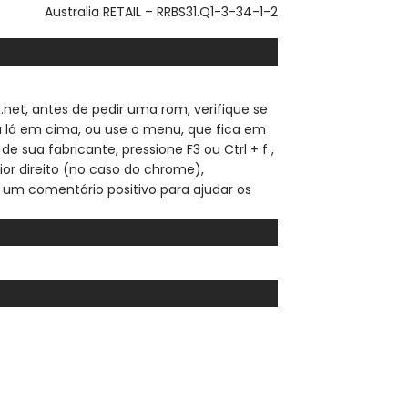
Australia RETAIL – RRBS31.Q1-3-34-1-2
.net, a
ntes de pedir uma rom, verifique se
sa lá em cima, ou use o menu, que fica em
de sua fabricante, pressione F3 ou Ctrl + f ,
ior direito (no caso do chrome),
 um comentário positivo para ajudar os