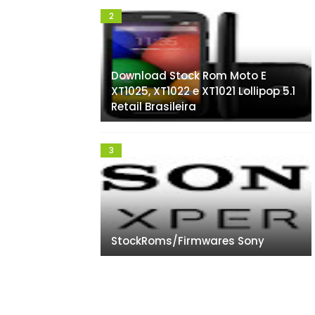
Download Stock Rom Moto E
XT1025, XT1022 e XT1021 Lollipop 5.1
Retail Brasileira
StockRoms/Firmwares Sony