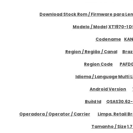
Download Stock Rom / Firmware para Len
Modelo / Model
XT1970-1 D
Codename
KAN
Region / Região / Canal
Brazi
Region Code
PAFD
Idioma / Language
Multi
Android Version
Build Id
QSAS30.62-
Operadora / Operator / Carrier
Limpa, Retail B
Tamanho / Size
1.