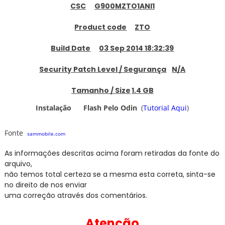
CSC
G900MZTO1ANI1
Product code
ZTO
Build Date
03 Sep 2014 18:32:39
Security Patch Level / Segurança
N/A
Tamanho / Size
1.4 GB
Instalação Flash Pelo
Odin
(
Tutorial Aqui
)
Fonte
sammobile.com
As informações descritas acima foram retiradas da fonte do
arquivo,
não temos total certeza se a mesma esta correta, sinta-se
no direito de nos enviar
uma correção através dos comentários.
Atenção