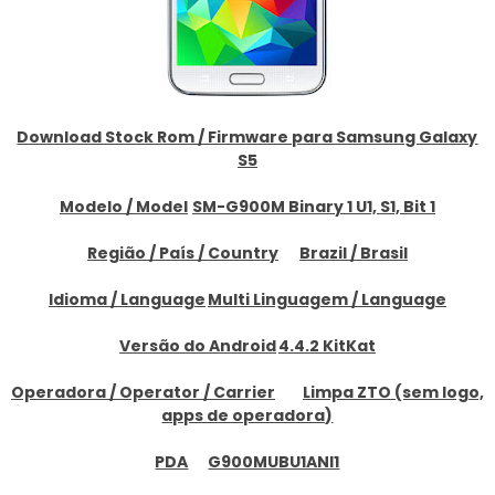
Download Stock Rom / Firmware para Samsung Galaxy
S5
Modelo / Model
SM-G900M Binary 1 U1, S1, Bit 1
Região / País / Country
Brazil / Brasil
Idioma / Language
Multi Linguagem / Language
Versão do Android
4.4.2 KitKat
Operadora / Operator / Carrier
Limpa ZTO (sem logo,
apps de operadora)
PDA
G900MUBU1ANI1