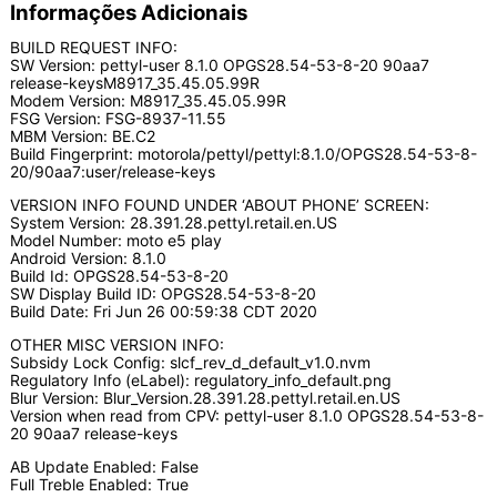
Informações Adicionais
BUILD REQUEST INFO:
SW Version: pettyl-user 8.1.0 OPGS28.54-53-8-20 90aa7
release-keysM8917_35.45.05.99R
Modem Version: M8917_35.45.05.99R
FSG Version: FSG-8937-11.55
MBM Version: BE.C2
Build Fingerprint: motorola/pettyl/pettyl:8.1.0/OPGS28.54-53-8-
20/90aa7:user/release-keys
VERSION INFO FOUND UNDER ‘ABOUT PHONE’ SCREEN:
System Version: 28.391.28.pettyl.retail.en.US
Model Number: moto e5 play
Android Version: 8.1.0
Build Id: OPGS28.54-53-8-20
SW Display Build ID: OPGS28.54-53-8-20
Build Date: Fri Jun 26 00:59:38 CDT 2020
OTHER MISC VERSION INFO:
Subsidy Lock Config: slcf_rev_d_default_v1.0.nvm
Regulatory Info (eLabel): regulatory_info_default.png
Blur Version: Blur_Version.28.391.28.pettyl.retail.en.US
Version when read from CPV: pettyl-user 8.1.0 OPGS28.54-53-8-
20 90aa7 release-keys
AB Update Enabled: False
Full Treble Enabled: True