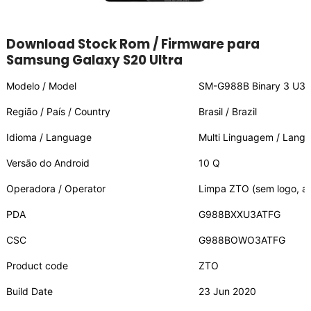
Download Stock Rom / Firmware para
Samsung Galaxy S20 Ultra
Modelo / Model
SM-G988B Binary 3 U3, S
Região / País / Country
Brasil / Brazil
Idioma / Language
Multi Linguagem / Lang
Versão do Android
10 Q
Operadora / Operator
Limpa ZTO (sem logo, a
PDA
G988BXXU3ATFG
CSC
G988BOWO3ATFG
Product code
ZTO
Build Date
23 Jun 2020