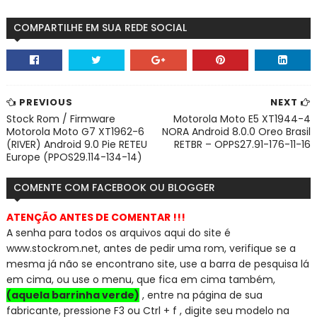
COMPARTILHE EM SUA REDE SOCIAL
PREVIOUS
NEXT
Stock Rom / Firmware
Motorola Moto E5 XT1944-4
Motorola Moto G7 XT1962-6
NORA Android 8.0.0 Oreo Brasil
(RIVER) Android 9.0 Pie RETEU
RETBR – OPPS27.91-176-11-16
Europe (PPOS29.114-134-14)
COMENTE COM FACEBOOK OU BLOGGER
ATENÇÃO ANTES DE COMENTAR !!!
A senha para todos os arquivos aqui do site é
www.stockrom.net, a
ntes de pedir uma rom, verifique se a
mesma já não se encontra
no site, use a barra de pesquisa lá
em cima, ou use o menu, que fica em cima também,
(aquela barrinha verde)
, entre na página de sua
fabricante, pressione F3 ou Ctrl + f , digite seu modelo na