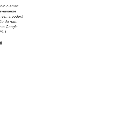
vo o email
reviamente
a mesma poderá
ção da rom,
nta Google
25-1.
s