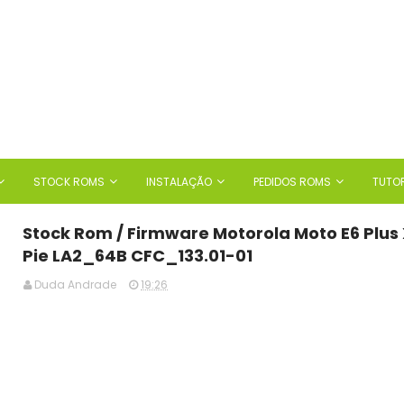
STOCK ROMS
INSTALAÇÃO
PEDIDOS ROMS
TUTOR
Stock Rom / Firmware Motorola Moto E6 Plus
Pie LA2_64B CFC_133.01-01
Duda Andrade
19:26