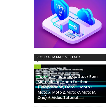
POSTAGEM MAIS VISITADA
Tutorial – Instalação Stock Rom
Motorola no Modo Fastboot
(Snapdragon, Moto G, Moto E,
Moto X, Moto Z, Moto C, Moto M,
One) + Video Tutorial