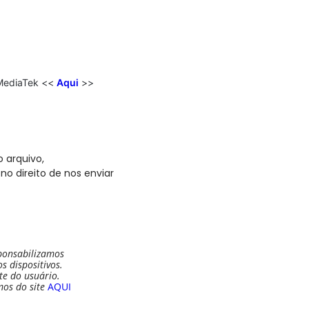
 MediaTek <<
Aqui
>>
 arquivo,
no direito de nos enviar
ponsabilizamos
 dispositivos.
te do usuário.
mos do site
AQUI