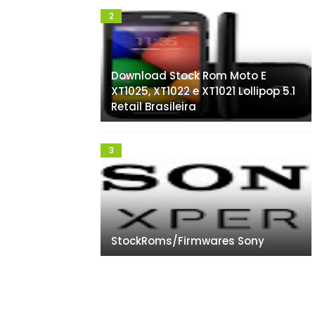
Download Stock Rom Moto E
XT1025, XT1022 e XT1021 Lollipop 5.1
Retail Brasileira
StockRoms/Firmwares Sony