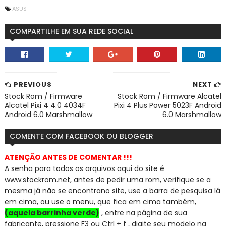
ASUS
COMPARTILHE EM SUA REDE SOCIAL
PREVIOUS
NEXT
Stock Rom / Firmware
Stock Rom / Firmware Alcatel
Alcatel Pixi 4 4.0 4034F
Pixi 4 Plus Power 5023F Android
Android 6.0 Marshmallow
6.0 Marshmallow
COMENTE COM FACEBOOK OU BLOGGER
ATENÇÃO ANTES DE COMENTAR !!!
A senha para todos os arquivos aqui do site é
www.stockrom.net, a
ntes de pedir uma rom, verifique se a
mesma já não se encontra
no site, use a barra de pesquisa lá
em cima, ou use o menu, que fica em cima também,
(aquela barrinha verde)
, entre na página de sua
fabricante, pressione F3 ou Ctrl + f , digite seu modelo na