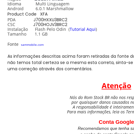
Idioma Multi Linguagem
Android 6.0.1 Marshmallow
Product Code XFA
PDA
J700HXXU3BRC2
CSC
J700HOJV3BRC2
Instalação Flash Pelo
Odin
(
Tutorial Aqui
)
Tamanho 1.1 GB
Fonte
sammobile.com
As informações descritas acima foram retiradas da fonte do
não temos total certeza se a mesma esta correta, sinta-se 
uma correção através dos comentários.
Atenção
Nós do Rom Stock BR não nos res
por quaisquer danos causados nos
A responsabilidade é inteiramen
Para mais informações, leia os Ter
Conta Google
Recomendamos que tenha sal