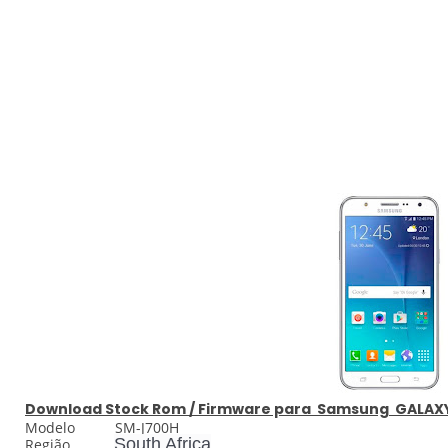
Download
Stock
Rom / Firmware para
Samsung GALAXY
Modelo SM-J700H
South Africa
Região