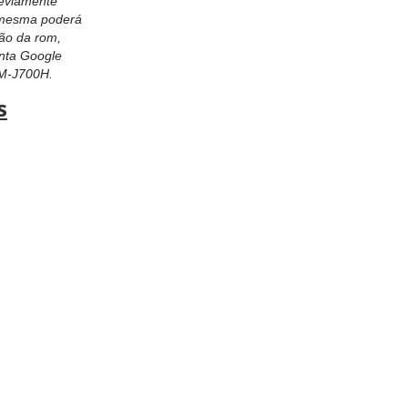
reviamente
a mesma poderá
ção da rom,
nta Google
M-J700H.
s