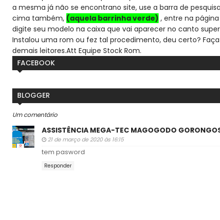
a mesma já não se encontra
no site, use a barra de pesqui
cima também,
(aquela barrinha verde)
, entre na página 
digite seu modelo na caixa que vai aparecer no canto super
Instalou uma rom ou fez tal procedimento, deu certo? Faça
demais leitores.
Att Equipe Stock Rom.
FACEBOOK
BLOGGER
Um comentário
ASSISTÊNCIA MEGA-TEC MAGOGODO GORONGO
21 de março de 2020 às 16:15
tem pasword
Responder