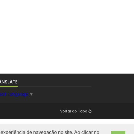
ANSLATE
lect Language
▼
Voltar ao Topo
experiência de navegação no site. Ao clicar no