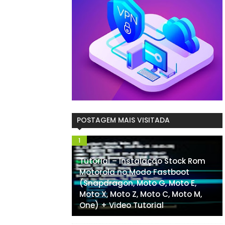
POSTAGEM MAIS VISITADA
Tutorial – Instalação Stock Rom
Motorola no Modo Fastboot
(Snapdragon, Moto G, Moto E,
Moto X, Moto Z, Moto C, Moto M,
One) + Video Tutorial