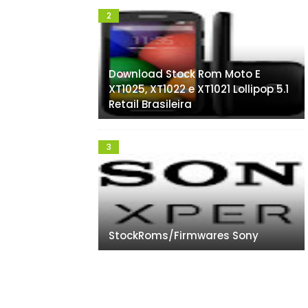
Download Stock Rom Moto E
XT1025, XT1022 e XT1021 Lollipop 5.1
Retail Brasileira
StockRoms/Firmwares Sony