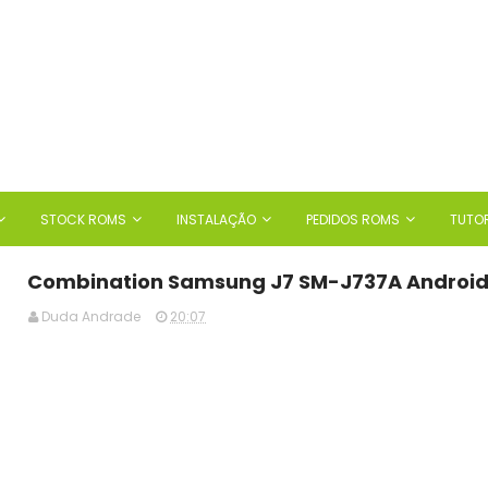
STOCK ROMS
INSTALAÇÃO
PEDIDOS ROMS
TUTOR
Combination Samsung J7 SM-J737A Android
Duda Andrade
20:07