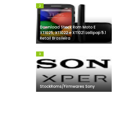
Download Stock Rom Moto E
XT1025, XT1022 e XT1021 Lollipop 5.1
Retail Brasileira
StockRoms/Firmwares Sony