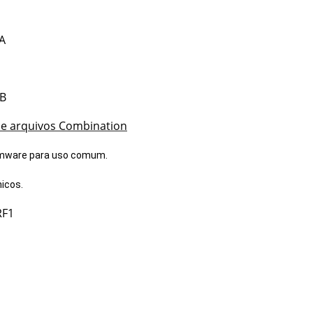
A
B
de arquivos Combination
rmware para uso comum.
icos.
RF1