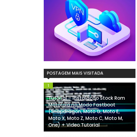
POSTAGEM MAIS VISITADA
Tutorial – Instalação Stock Rom
Motorola no Modo Fastboot
(Snapdragon, Moto G, Moto E,
Moto X, Moto Z, Moto C, Moto M,
One) + Video Tutorial