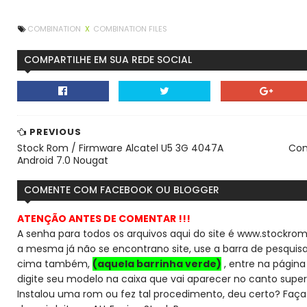
COMBINATION
X
COMBINATION FILES
COMPARTILHE EM SUA REDE SOCIAL
PREVIOUS
Stock Rom / Firmware Alcatel U5 3G 4047A
Com
Android 7.0 Nougat
COMENTE COM FACEBOOK OU BLOGGER
ATENÇÃO ANTES DE COMENTAR !!!
A senha para todos os arquivos aqui do site é www.stockrom
a mesma já não se encontra
no site, use a barra de pesqui
cima também,
(aquela barrinha verde)
, entre na página 
digite seu modelo na caixa que vai aparecer no canto super
Instalou uma rom ou fez tal procedimento, deu certo? Faça