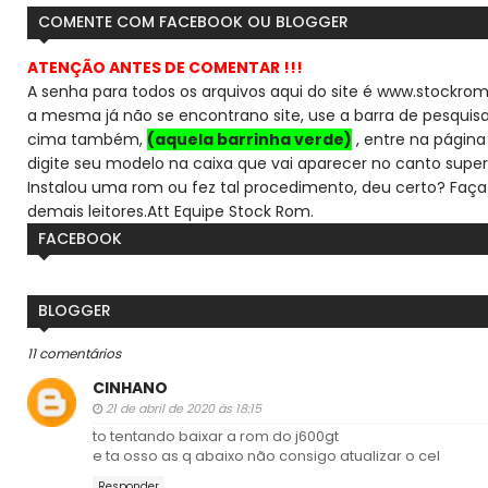
COMENTE COM FACEBOOK OU BLOGGER
ATENÇÃO ANTES DE COMENTAR !!!
A senha para todos os arquivos aqui do site é www.stockrom
a mesma já não se encontra
no site, use a barra de pesqui
cima também,
(aquela barrinha verde)
, entre na página 
digite seu modelo na caixa que vai aparecer no canto super
Instalou uma rom ou fez tal procedimento, deu certo? Faça
demais leitores.
Att Equipe Stock Rom.
FACEBOOK
BLOGGER
11 comentários
CINHANO
21 de abril de 2020 às 18:15
to tentando baixar a rom do j600gt
e ta osso as q abaixo não consigo atualizar o cel
Responder