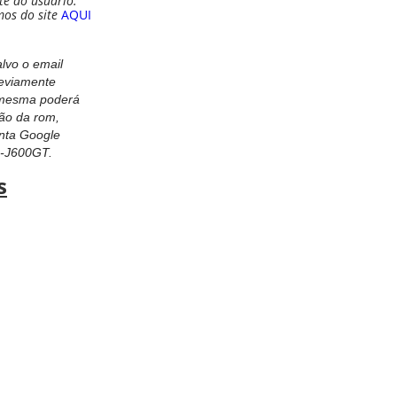
te do usuário.
mos do site
AQUI
vo o email
reviamente
a mesma poderá
ção da rom,
nta Google
-J600GT.
s