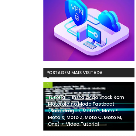
POSTAGEM MAIS VISITADA
Tutorial – Instalação Stock Rom
Motorola no Modo Fastboot
(Snapdragon, Moto G, Moto E,
Moto X, Moto Z, Moto C, Moto M,
One) + Video Tutorial