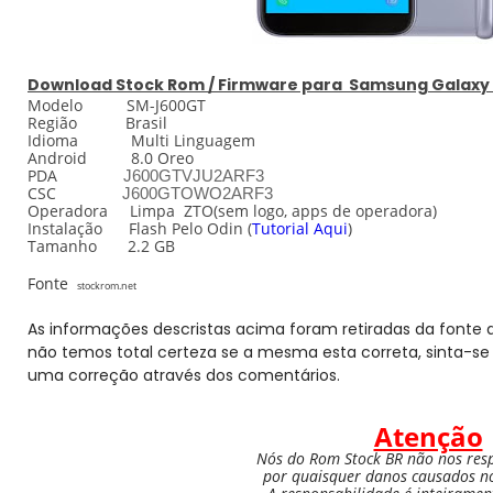
Download
Stock
Rom / Firmware para
Samsung Galaxy
Modelo SM-J600GT
Região Brasil
Idioma Multi Linguagem
Android 8.0 Oreo
PDA
J600GTVJU2ARF3
CSC
J600GTOWO2ARF3
Operadora Limpa ZTO
(sem logo, apps de operadora)
Instalação Flash Pelo
Odin
(
Tutorial Aqui
)
Tamanho 2.2 GB
Fonte
stockrom.net
As informações descristas acima foram retiradas da fonte d
não temos total certeza se a mesma esta correta, sinta-se 
uma correção através dos comentários.
Atenção
Nós do Rom Stock BR não nos res
por quaisquer danos causados nos