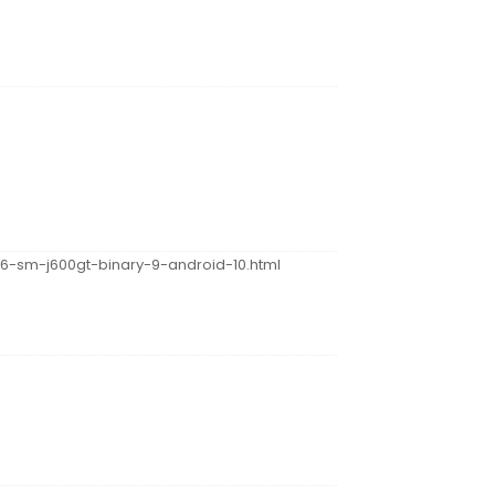
j6-sm-j600gt-binary-9-android-10.html