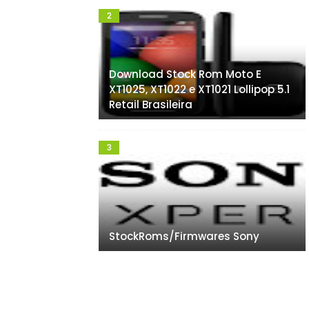
Download Stock Rom Moto E
XT1025, XT1022 e XT1021 Lollipop 5.1
Retail Brasileira
StockRoms/Firmwares Sony