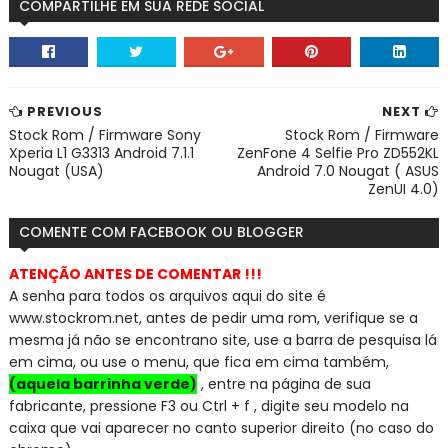
COMPARTILHE EM SUA REDE SOCIAL
PREVIOUS
NEXT
Stock Rom / Firmware Sony
Stock Rom / Firmware
Xperia L1 G3313 Android 7.1.1
ZenFone 4 Selfie Pro ZD552KL
Nougat (USA)
Android 7.0 Nougat ( ASUS
ZenUI 4.0)
COMENTE COM FACEBOOK OU BLOGGER
ATENÇÃO ANTES DE COMENTAR !!!
A senha para todos os arquivos aqui do site é
www.stockrom.net, a
ntes de pedir uma rom, verifique se a
mesma já não se encontra
no site, use a barra de pesquisa lá
em cima, ou use o menu, que fica em cima também,
(aquela barrinha verde)
, entre na página de sua
fabricante, pressione F3 ou Ctrl + f , digite seu modelo na
caixa que vai aparecer no canto superior direito (no caso do