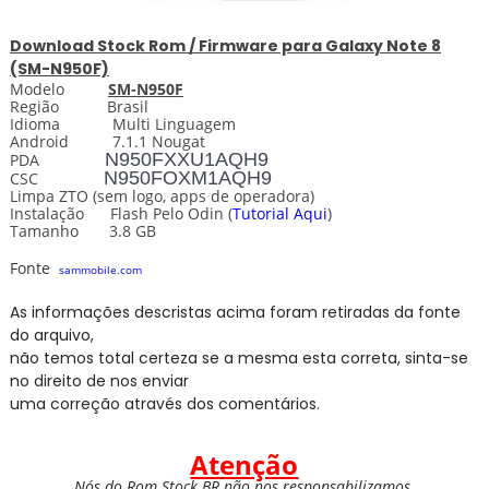
Download
Stock
Rom / Firmware para
Galaxy Note 8
(SM-N950F)
Modelo
SM-N950F
Região Brasil
Idioma Multi Linguagem
Android 7.1.1 Nougat
N950FXXU1AQH9
PDA
N950FOXM1AQH9
CSC
Limpa ZTO
(sem logo, apps de operadora)
Instalação Flash Pelo
Odin
(
Tutorial Aqui
)
Tamanho 3.8 GB
Fonte
sammobile.com
As informações descristas acima foram retiradas da fonte
do arquivo,
não temos total certeza se a mesma esta correta, sinta-se
no direito de nos enviar
uma correção através dos comentários.
Atenção
Nós do Rom Stock BR não nos responsabilizamos