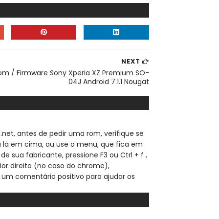
NEXT
om / Firmware Sony Xperia XZ Premium SO-
04J Android 7.1.1 Nougat
.net, a
ntes de pedir uma rom, verifique se
sa lá em cima, ou use o menu, que fica em
de sua fabricante, pressione F3 ou Ctrl + f ,
ior direito (no caso do chrome),
 um comentário positivo para ajudar os