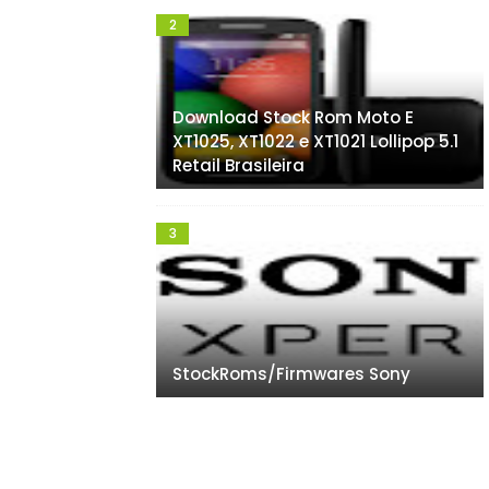
Download Stock Rom Moto E
XT1025, XT1022 e XT1021 Lollipop 5.1
Retail Brasileira
StockRoms/Firmwares Sony