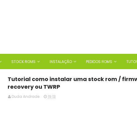
STOCK ROMS
INSTALAÇÃO
PEDIDOS ROMS
TUTOR
Tutorial como instalar uma stock rom / firm
recovery ou TWRP
Duda Andrade
19:13