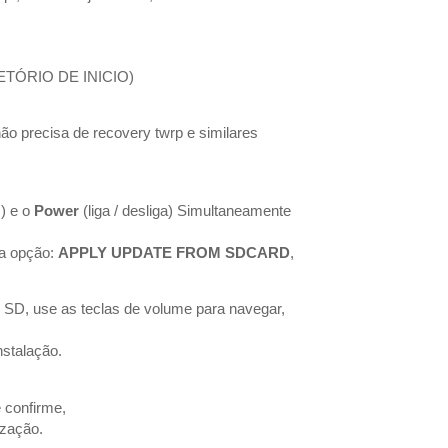
IRETÓRIO DE INICIO)
ão precisa de recovery twrp e similares
) e o
Power
(liga / desliga) Simultaneamente
 a opção:
APPLY UPDATE FROM SDCARD
,
o SD, use as teclas de volume para navegar,
nstalação.
 confirme,
lização.