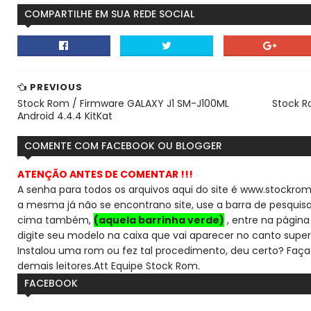
COMPARTILHE EM SUA REDE SOCIAL
PREVIOUS
Stock Rom / Firmware GALAXY J1 SM-J100ML
Stock R
Android 4.4.4 KitKat
COMENTE COM FACEBOOK OU BLOGGER
ATENÇÃO ANTES DE COMENTAR !!!
A senha para todos os arquivos aqui do site é www.stockrom
a mesma já não se encontra
no site, use a barra de pesqui
cima também,
(aquela barrinha verde)
, entre na página 
digite seu modelo na caixa que vai aparecer no canto super
Instalou uma rom ou fez tal procedimento, deu certo? Faça
demais leitores.
Att Equipe Stock Rom.
FACEBOOK