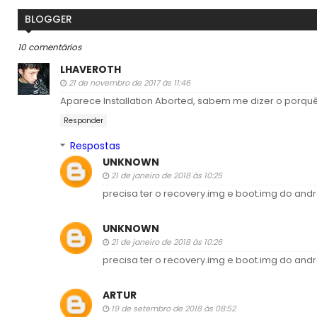
BLOGGER
10 comentários
LHAVEROTH
21 de novembro de 2017 às 11:46
Aparece Installation Aborted, sabem me dizer o porqu
Responder
Respostas
UNKNOWN
21 de janeiro de 2018 às 10:25
precisa ter o recovery.img e boot.img do and
UNKNOWN
21 de janeiro de 2018 às 10:26
precisa ter o recovery.img e boot.img do and
ARTUR
19 de setembro de 2018 às 08:52