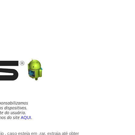
ponsabilizamos
 dispositivos.
te do usuário.
mos do site
AQUI
.
p , caso esteja em .rar, extraia até obter