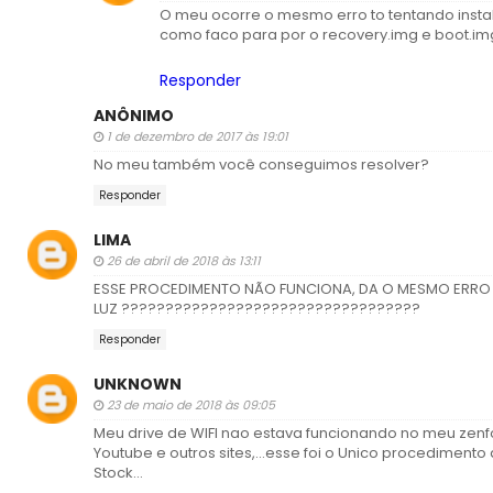
O meu ocorre o mesmo erro to tentando instala
como faco para por o recovery.img e boot.im
Responder
ANÔNIMO
1 de dezembro de 2017 às 19:01
No meu também você conseguimos resolver?
Responder
LIMA
26 de abril de 2018 às 13:11
ESSE PROCEDIMENTO NÃO FUNCIONA, DA O MESMO ERRO
LUZ ??????????????????????????????????
Responder
UNKNOWN
23 de maio de 2018 às 09:05
Meu drive de WIFI nao estava funcionando no meu zenfo
Youtube e outros sites,...esse foi o Unico procediment
Stock...