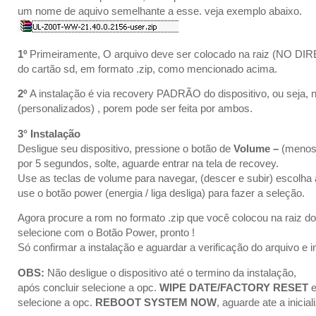
um nome de aquivo semelhante a esse. veja exemplo abaixo.
1º
Primeiramente, O arquivo deve ser colocado na raiz (NO D
do cartão sd, em formato .zip, como mencionado acima.
2º
A instalação é via recovery PADRÃO do dispositivo, ou seja, n
(personalizados) , porem pode ser feita por ambos.
3° Instalação
Desligue seu dispositivo, pressione o botão de
Volume –
(menos
por 5 segundos, solte, aguarde entrar na tela de recovey.
Use as teclas de volume para navegar, (descer e subir) escolha
use o botão power (energia / liga desliga) para fazer a seleção.
Agora procure a rom no formato .zip que você colocou na raiz d
selecione com o Botão Power, pronto !
Só confirmar a instalação e aguardar a verificação do arquivo e i
OBS:
Não desligue o dispositivo até o termino da instalação,
após concluir selecione a opc.
WIPE DATE/FACTORY RESET
e
selecione a opc.
REBOOT SYSTEM NOW
, aguarde ate a inicia