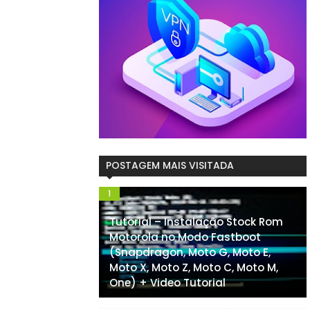
POSTAGEM MAIS VISITADA
Tutorial – Instalação Stock Rom
Motorola no Modo Fastboot
(Snapdragon, Moto G, Moto E,
Moto X, Moto Z, Moto C, Moto M,
One) + Video Tutorial