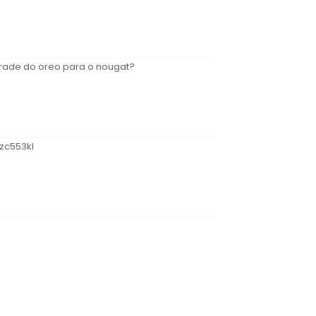
rade do oreo para o nougat?
zc553kl