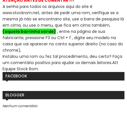
ATENÇÃO ANTES DE COMENTAR !!!
A senha para todos os arquivos aqui do site é
www.stockrom.net, a
ntes de pedir uma rom, verifique se a
mesma já não se encontra
no site, use a barra de pesquisa lá
em cima, ou use o menu, que fica em cima também,
(aquela barrinha verde)
, entre na página de sua
fabricante, pressione F3 ou Ctrl + f , digite seu modelo na
caixa que vai aparecer no canto superior direito (no caso do
chrome),
Instalou uma rom ou fez tal procedimento, deu certo? Faça
um comentário positivo para ajudar os demais leitores.
Att
Equipe Stock Rom.
FACEBOOK
BLOGGER
Nenhum comentário