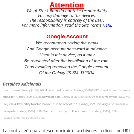
Attention
We at Stock Rom do not take responsibility
For any damage to the devices.
The responsibility is entirely of the user.
For more information, read the Site Terms
HERE
Google Account
We recommend saving the email
And Google account password in advance
Used in this device, as it may
Be requested after the installation of the rom,
Thus avoiding removing the Google account
Of the Galaxy J3 SM-J320R4
Detalhes Adicionais
how to format
Galaxy J3 SM-J320R4 ,
with hard reset on
Galaxy J3 SM-J320R4
download rom firmware
official for
Galaxy J3 SM-J320R4
how to update
Galaxy J3 SM-J320R4
revive or resurrect your
Galaxy J3
SM-J320R4
.
Galaxy J3 SM-320R4
liga e só fica na tela
Possibility to solve loop or infinite boot of the
ou logo da
Galaxy J3 SM-J320R4
Galaxy J3 SM-J320R4
On and only stays on the screen or
Sudden death, bricky, do not care
La contraseña para descomprimir el archivo es la dirección URL