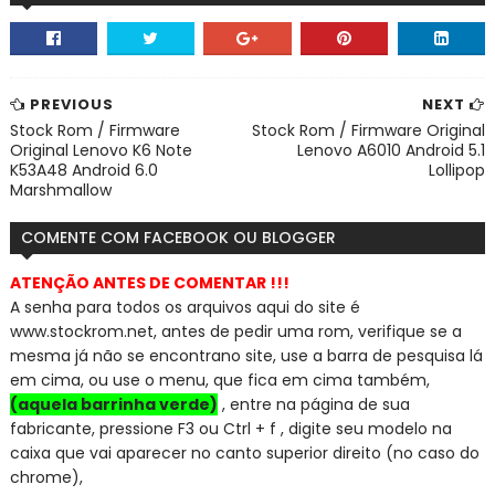
PREVIOUS
NEXT
Stock Rom / Firmware
Stock Rom / Firmware Original
Original Lenovo K6 Note
Lenovo A6010 Android 5.1
K53A48 Android 6.0
Lollipop
Marshmallow
COMENTE COM FACEBOOK OU BLOGGER
ATENÇÃO ANTES DE COMENTAR !!!
A senha para todos os arquivos aqui do site é
www.stockrom.net, a
ntes de pedir uma rom, verifique se a
mesma já não se encontra
no site, use a barra de pesquisa lá
em cima, ou use o menu, que fica em cima também,
(aquela barrinha verde)
, entre na página de sua
fabricante, pressione F3 ou Ctrl + f , digite seu modelo na
caixa que vai aparecer no canto superior direito (no caso do
chrome),