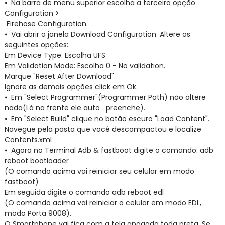
⦁
Na barra de menu superior escolha a terceira opção
Configuration >
Firehose Configuration.
⦁
Vai abrir a janela Download Configuration. Altere as
seguintes opções:
Em Device Type: Escolha UFS
Em Validation Mode: Escolha 0 - No validation.
Marque "Reset After Download".
Ignore as demais opções click em Ok.
⦁
Em "Select Programmer"(Programmer Path) não altere
nada(Lá na frente ele auto preenche).
⦁
Em "Select Build" clique no botão escuro "Load Content".
Navegue pela pasta que você descompactou e localize
Contents.xml
⦁
Agora no Terminal Adb & fastboot digite o comando: adb
reboot bootloader
(O comando acima vai reiniciar seu celular em modo
fastboot)
Em seguida digite o comando adb reboot edl
(O comando acima vai reiniciar o celular em modo EDL,
modo Porta 9008).
O Smartphone vai fica com a tela apagada toda preta, Se