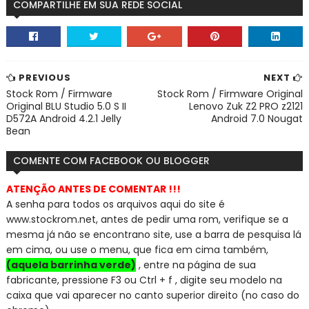
COMPARTILHE EM SUA REDE SOCIAL
PREVIOUS
NEXT
Stock Rom / Firmware
Stock Rom / Firmware Original
Original BLU Studio 5.0 S II
Lenovo Zuk Z2 PRO z2121
D572A Android 4.2.1 Jelly
Android 7.0 Nougat
Bean
COMENTE COM FACEBOOK OU BLOGGER
ATENÇÃO ANTES DE COMENTAR !!!
A senha para todos os arquivos aqui do site é
www.stockrom.net, a
ntes de pedir uma rom, verifique se a
mesma já não se encontra
no site, use a barra de pesquisa lá
em cima, ou use o menu, que fica em cima também,
(aquela barrinha verde)
, entre na página de sua
fabricante, pressione F3 ou Ctrl + f , digite seu modelo na
caixa que vai aparecer no canto superior direito (no caso do