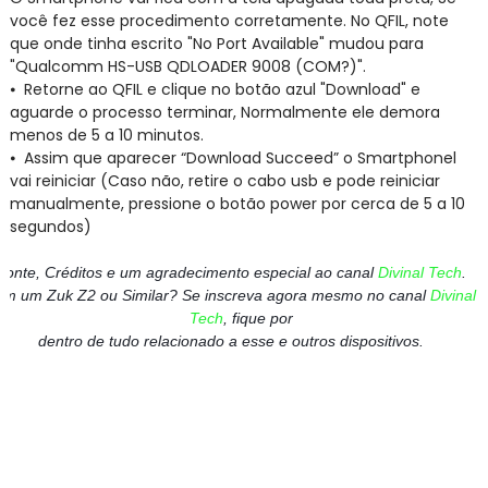
você fez esse procedimento corretamente. No QFIL, note
que onde tinha escrito "No Port Available" mudou para
"Qualcomm HS-USB QDLOADER 9008 (COM?)".
⦁
Retorne ao QFIL e clique no botão azul "Download" e
aguarde o processo terminar, Normalmente ele demora
menos de 5 a 10 minutos.
⦁
Assim que aparecer “Download Succeed” o Smartphonel
vai reiniciar (Caso não, retire o cabo usb e pode reiniciar
manualmente, pressione o botão power por cerca de 5 a 10
segundos)
Fonte, Créditos e um agradecimento especial ao canal
Divinal Tech
.
em um Zuk Z2 ou Similar? Se inscreva agora mesmo no canal
Divinal
Tech
, fique por
dentro de tudo relacionado a esse e outros dispositivos.