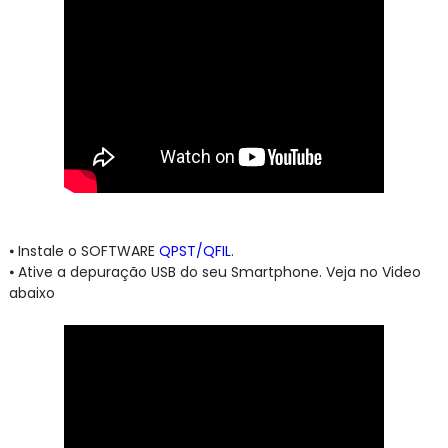
⦁
Instale o SOFTWARE
QPST/QFIL
.
⦁
Ative a depuração USB do seu Smartphone. Veja no Video
abaixo