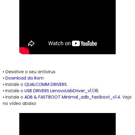
⦁
Desative o seu antivirus
⦁
Download da Rom
⦁
Instale o
QUALCOMM DRIVERS
.
⦁
Instale o
USB DRIVERS LenovoUsbDriver_v1.1.16
.
⦁
Instale o
ADB & FASTBOOT Minimal_adb_fastboot_v1.4
. Veja
no vídeo abaixo