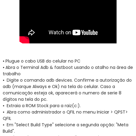
⦁
Plugue o cabo USB do celular no PC
⦁
Abra o Terminal Adb & fastboot usando o atalho na área de
trabalho
⦁
Digite o comando adb devices. Confirme a autorização do
adb (marque Always e Ok) na tela do celular. Caso a
comunicação esteja ok, aparecerá o numero de serie 8
dígitos na tela do pc.
⦁
Extraia a ROM Stock para a raiz(c:).
⦁
Abra como administrador o QFIL no menu Iniciar > QPST>
QFIL
⦁
Em "Select Build Type" selecione a segunda opção: "Meta
Build".