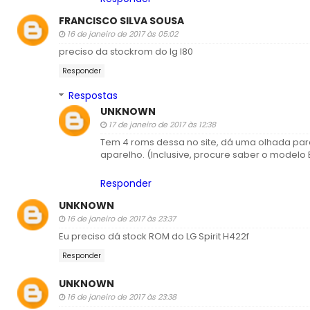
FRANCISCO SILVA SOUSA
16 de janeiro de 2017 às 05:02
preciso da stockrom do lg l80
Responder
Respostas
UNKNOWN
17 de janeiro de 2017 às 12:38
Tem 4 roms dessa no site, dá uma olhada par
aparelho. (Inclusive, procure saber o modelo
Responder
UNKNOWN
16 de janeiro de 2017 às 23:37
Eu preciso dá stock ROM do LG Spirit H422f
Responder
UNKNOWN
16 de janeiro de 2017 às 23:38