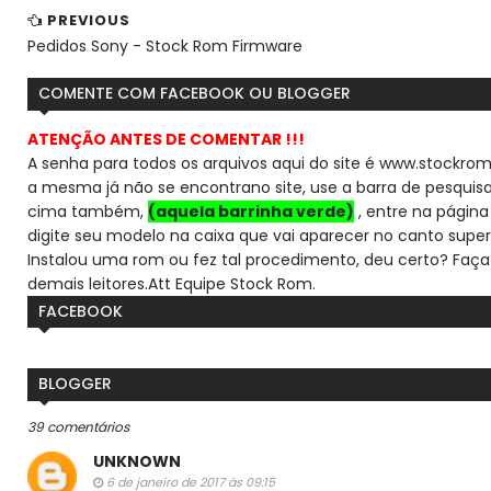
PREVIOUS
Pedidos Sony - Stock Rom Firmware
COMENTE COM FACEBOOK OU BLOGGER
ATENÇÃO ANTES DE COMENTAR !!!
A senha para todos os arquivos aqui do site é www.stockrom
a mesma já não se encontra
no site, use a barra de pesqui
cima também,
(aquela barrinha verde)
, entre na página 
digite seu modelo na caixa que vai aparecer no canto super
Instalou uma rom ou fez tal procedimento, deu certo? Faça
demais leitores.
Att Equipe Stock Rom.
FACEBOOK
BLOGGER
39 comentários
UNKNOWN
6 de janeiro de 2017 às 09:15