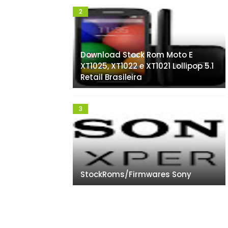
Download Stock Rom Moto E
XT1025, XT1022 e XT1021 Lollipop 5.1
Retail Brasileira
StockRoms/Firmwares Sony