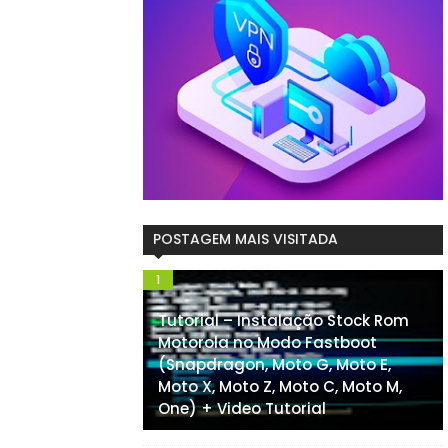
POSTAGEM MAIS VISITADA
Tutorial – Instalação Stock Rom
Motorola no Modo Fastboot
(Snapdragon, Moto G, Moto E,
Moto X, Moto Z, Moto C, Moto M,
One) + Video Tutorial