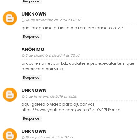
Responder
UNKNOWN
24 de novembro de 2014 às 13:37
qual programa eu instalo a rom em formato kdz ?
Responder
ANÔNIMO
6 de dezembro de 2014 às 23:50
procure na net por kdz updater e pra executar tem que
desativar o anti virus
Responder
UNKNOWN
5 de fevereiro de 2016 às 18:20
aqui galera o video para ajudar vcs
https://www.youtube.com/watch?v=Kv97kIYxuso
Responder
UNKNOWN
18 de junho de 2016 às 07:23