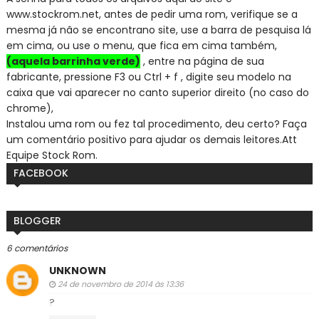
www.stockrom.net, a
ntes de pedir uma rom, verifique se a
mesma já não se encontra
no site, use a barra de pesquisa lá
em cima, ou use o menu, que fica em cima também,
(aquela barrinha verde)
, entre na página de sua
fabricante, pressione F3 ou Ctrl + f , digite seu modelo na
caixa que vai aparecer no canto superior direito (no caso do
chrome),
Instalou uma rom ou fez tal procedimento, deu certo? Faça
um comentário positivo para ajudar os demais leitores.
Att
Equipe Stock Rom.
FACEBOOK
BLOGGER
6 comentários
UNKNOWN
24 de novembro de 2014 às 13:36
?