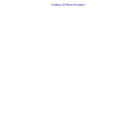
Créditos: LG Phone Firmware