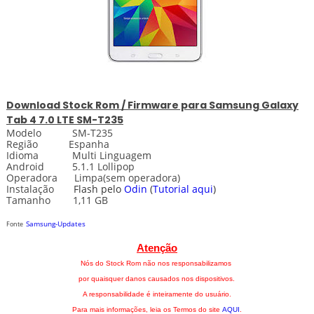
Download
Stock
Rom / Firmware para
Samsung Galaxy
Tab 4 7.0 LTE SM-T235
Modelo SM-T235
Região Espanha
Idioma Multi Linguagem
Android 5.1.1 Lollipop
Operadora Limpa(sem operadora)
Instalação
Flash pelo
Odin
(
Tutorial aqui
)
Tamanho 1,11 GB
Samsung-Updates
Fonte
Atenção
Nós do Stock Rom não nos responsabilizamos
por quaisquer danos causados nos dispositivos.
A responsabilidade é inteiramente do usuário.
Para mais informações, leia os Termos do site
AQUI
.