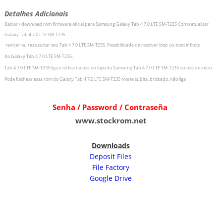
Detalhes Adicionais
Baixar / download rom firmware oficial para
Samsung Galaxy Tab 4 7.0 LTE SM-T235
Como atualizar
Galaxy Tab 4 7.0 LTE SM-T235
r
eviver ou ressuscitar seu
Tab 4 7.0 LTE SM-T235
.
Possibilidade de resolver loop ou boot infinito
do
Galaxy Tab 4 7.0 LTE SM-T235
.
Tab 4 7.0 LTE SM-T235
liga e só fica na tela ou logo da
Samsung Tab 4 7.0 LTE SM-T235 ou tela de inicio.
Pode flashear essa rom do
Galaxy Tab 4 7.0 LTE SM-T235 morte súbita, brickado, não liga
Senha / Password / Contraseña
www.stockrom.net
Downloads
Deposit Files
File Factory
Google Drive