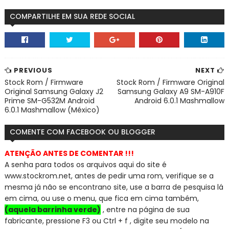
COMPARTILHE EM SUA REDE SOCIAL
PREVIOUS
NEXT
Stock Rom / Firmware
Stock Rom / Firmware Original
Original Samsung Galaxy J2
Samsung Galaxy A9 SM-A910F
Prime SM-G532M Android
Android 6.0.1 Mashmallow
6.0.1 Mashmallow (México)
COMENTE COM FACEBOOK OU BLOGGER
ATENÇÃO ANTES DE COMENTAR !!!
A senha para todos os arquivos aqui do site é
www.stockrom.net, a
ntes de pedir uma rom, verifique se a
mesma já não se encontra
no site, use a barra de pesquisa lá
em cima, ou use o menu, que fica em cima também,
(aquela barrinha verde)
, entre na página de sua
fabricante, pressione F3 ou Ctrl + f , digite seu modelo na