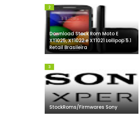
Download Stock Rom Moto E
XT1025, XT1022 e XT1021 Lollipop 5.1
Retail Brasileira
StockRoms/Firmwares Sony