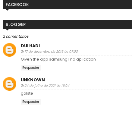
FACEBOOK
BLOGGER
2 comentários
DULHADI
17 de dezembro de 2016 às 07:03
Given the app samsung I no aplication
Responder
UNKNOWN
24 de julho de 2021 às 16:04
golste
Responder