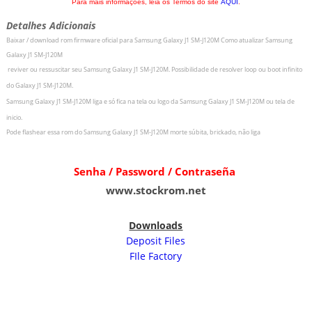
Para mais informações, leia os Termos do site
AQUI
.
Detalhes Adicionais
Baixar / download rom firmware oficial para
Samsung Galaxy J1 SM-J120M
Como atualizar
Samsung
Galaxy J1 SM-J120M
r
eviver ou ressuscitar seu
Samsung Galaxy J1 SM-J120M
.
Possibilidade de resolver loop ou boot infinito
do
Galaxy J1 SM-J120M
.
Samsung Galaxy J1 SM-J120M
liga e só fica na tela ou logo da
Samsung Galaxy J1 SM-J120M ou tela de
inicio.
Pode flashear essa rom do
Samsung Galaxy J1 SM-J120M morte súbita, brickado, não liga
Senha / Password / Contraseña
www.stockrom.net
Downloads
Deposit Files
FIle Factory