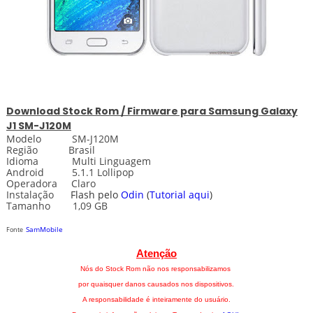
Download
Stock
Rom / Firmware para
Samsung Galaxy
J1 SM-J120M
Modelo SM-J120M
Região Brasil
Idioma Multi Linguagem
Android 5.1.1 Lollipop
Operadora Claro
Instalação
Flash pelo
Odin
(
Tutorial aqui
)
Tamanho 1,09 GB
SamMobile
Fonte
Atenção
Nós do Stock Rom não nos responsabilizamos
por quaisquer danos causados nos dispositivos.
A responsabilidade é inteiramente do usuário.