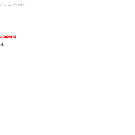
 Optimus L7 II P712
.
ntraseña
et