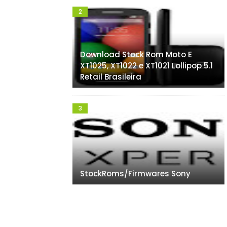
Download Stock Rom Moto E
XT1025, XT1022 e XT1021 Lollipop 5.1
Retail Brasileira
StockRoms/Firmwares Sony