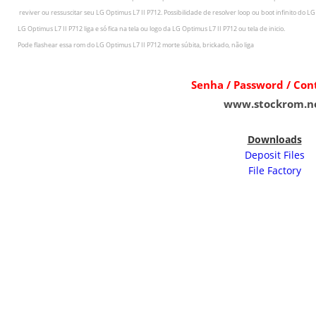
r
eviver ou ressuscitar seu
LG Optimus L7 II P712
.
Possibilidade de resolver loop ou boot infinito do
LG
LG Optimus L7 II P712
liga e só fica na tela ou logo da
LG Optimus L7 II P712 ou tela de inicio.
Pode flashear essa rom do
LG Optimus L7 II P712 morte súbita, brickado, não liga
Senha / Password / Co
www.stockrom.n
Downloads
Deposit Files
File Factory