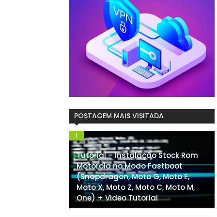
POSTAGEM MAIS VISITADA
Tutorial – Instalação Stock Rom
Motorola no Modo Fastboot
(Snapdragon, Moto G, Moto E,
Moto X, Moto Z, Moto C, Moto M,
One) + Video Tutorial