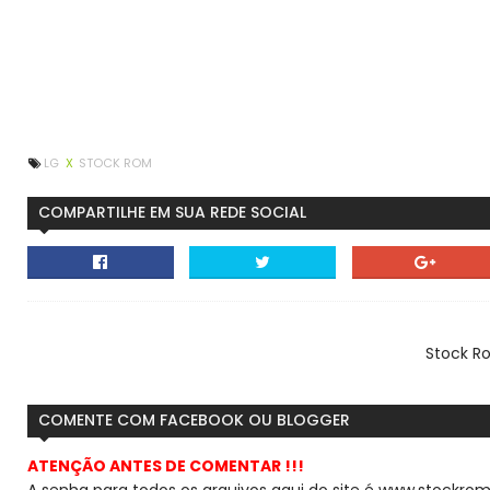
LG
X
STOCK ROM
COMPARTILHE EM SUA REDE SOCIAL
Stock R
COMENTE COM FACEBOOK OU BLOGGER
ATENÇÃO ANTES DE COMENTAR !!!
A senha para todos os arquivos aqui do site é www.stockrom