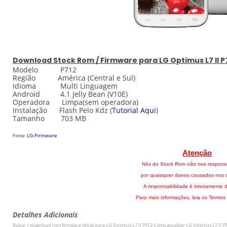
Download
Stock
Rom / Firmware para
LG Optimus L7 II P
Modelo P712
Região América (Central e Sul)
Idioma Multi Linguagem
Android 4.1 Jelly Bean (V10E)
Operadora Limpa(sem operadora)
Instalação Flash Pelo
Kdz
(
Tutorial Aqui
)
Tamanho 703 MB
LG-Firmware
Fonte
Atenção
Nós do Stock Rom não nos respons
por quaisquer danos causados nos di
A responsabilidade é inteiramente d
Para mais informações, leia os Termos
Detalhes Adicionais
Baixar / download rom firmware oficial para
LG Optimus L7 II P712
Como atualizar
LG Optimus L7 II P