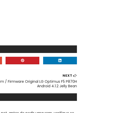
NEXT
om / Firmware Original LG Optimus F5 P870H
Android 4.1.2 Jelly Bean
.net, a
ntes de pedir uma rom, verifique se