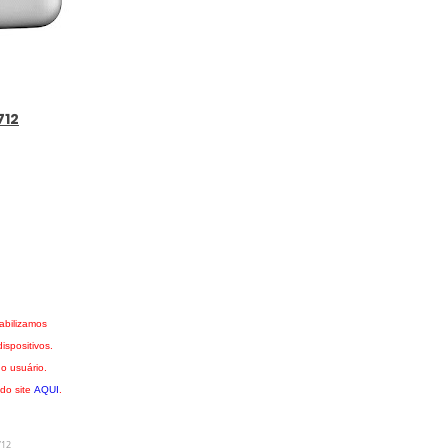
712
abilizamos
spositivos.
o usuário.
 do site
AQUI
.
712