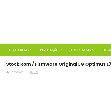
STOCK ROMS
INSTALAÇÃO
PEDIDOS ROMS
TUTOR
Stock Rom / Firmware Original LG Optimus L7 I
Unknown
07:29