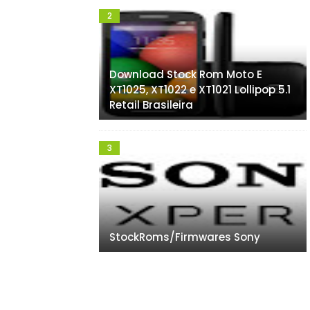
Download Stock Rom Moto E
XT1025, XT1022 e XT1021 Lollipop 5.1
Retail Brasileira
StockRoms/Firmwares Sony