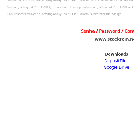
r
eviver ou ressuscitar seu
Samsung Galaxy Tab 2 GT-P5100
.
Possibilidade de resolver loop ou boot inf
Samsung Galaxy Tab 2 GT-P5100
liga e só fica na tela ou logo da
Samsung Galaxy Tab 2 GT-P5100
ou te
Pode flashear essa rom do
Samsung Galaxy Tab 2 GT-P5100
morte súbita, brickado, não liga
Senha / Password / Co
www.stockrom.n
Downloads
DepositFiles
Google Drive