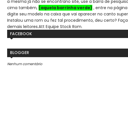
a mesma já não se encontra
no site, use a barra de pesqui
cima também,
(aquela barrinha verde)
, entre na página 
digite seu modelo na caixa que vai aparecer no canto super
Instalou uma rom ou fez tal procedimento, deu certo? Faça
demais leitores.
Att Equipe Stock Rom.
FACEBOOK
BLOGGER
Nenhum comentário