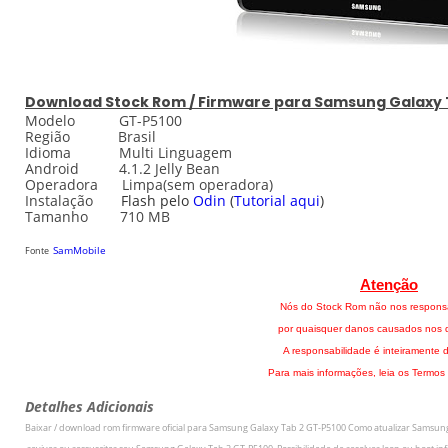
Download
Stock
Rom / Firmware para
Samsung Galaxy 
Modelo GT-P5100
Região Brasil
Idioma Multi Linguagem
Android 4.1.2 Jelly Bean
Operadora Limpa(sem operadora)
Instalação
Flash pelo
Odin
(
Tutorial aqui
)
Tamanho 710 MB
SamMobile
Fonte
Atenção
Nós do Stock Rom não nos respons
por quaisquer danos causados nos di
A responsabilidade é inteiramente d
Para mais informações, leia os Termos
Detalhes Adicionais
Baixar / download rom firmware oficial para
Samsung Galaxy Tab 2 GT-P5100
Como atualizar
Samsung