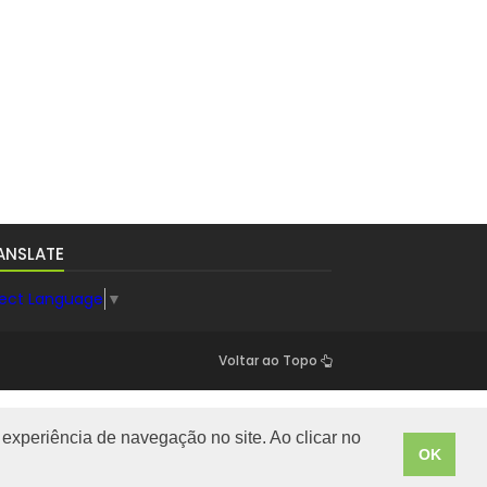
ANSLATE
lect Language
▼
Voltar ao Topo
experiência de navegação no site. Ao clicar no
OK