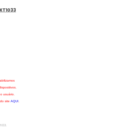
 XT1033
abilizamos
spositivos.
o usuário.
 do site
AQUI
.
1033
.