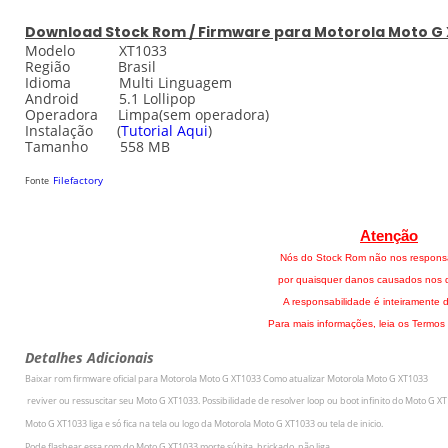
Download
Stock
Rom / Firmware para
Motorola Moto G
Modelo XT1033
Região Brasil
Idioma Multi Linguagem
Android 5.1 Lollipop
Operadora Limpa(sem operadora)
Instalação
(
Tutorial Aqui
)
Tamanho 558 MB
Filefactory
Fonte
Atenção
Nós do Stock Rom não nos respons
por quaisquer danos causados nos di
A responsabilidade é inteiramente d
Para mais informações, leia os Termos
Detalhes Adicionais
Baixar rom firmware oficial para
Motorola Moto G XT1033
Como atualizar
Motorola Moto G XT1033
r
eviver ou ressuscitar seu
Moto G XT1033
.
Possibilidade de resolver loop ou boot infinito do
Moto G XT
Moto G XT1033
liga e só fica na tela ou logo da
Motorola Moto G XT1033
ou tela de inicio.
Pode flashear essa rom do
Moto G XT1033
morte súbita, brickado, não liga