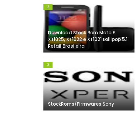
Download Stock Rom Moto E
XT1025, XT1022 e XT1021 Lollipop 5.1
Retail Brasileira
StockRoms/Firmwares Sony