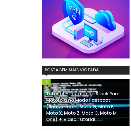
POSTAGEM MAIS VISITADA
Tutorial – Instalação Stock Rom
Motorola no Modo Fastboot
(Snapdragon, Moto G, Moto E,
Moto X, Moto Z, Moto C, Moto M,
One) + Video Tutorial