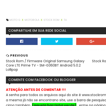
MOTO G
X
MOTOROLA
X
STOCK ROM
X
TA
COMPARTILHE EM SUA REDE SOCIAL
PREVIOUS
Stock Rom / Firmware Original Samsung Galaxy
Stock Ro
Core LTE Prime TV - SM-G360BT Android 5.0.2
Lollipop
COMENTE COM FACEBOOK OU BLOGGER
ATENÇÃO ANTES DE COMENTAR !!!
A senha para todos os arquivos aqui do site é www.stockrom
a mesma já não se encontra
no site, use a barra de pesqui
cima também,
(aquela barrinha verde)
, entre na página 