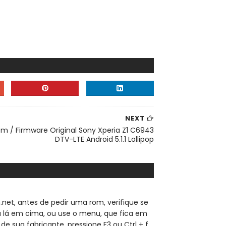
NEXT
m / Firmware Original Sony Xperia Z1 C6943
DTV-LTE Android 5.1.1 Lollipop
.net, a
ntes de pedir uma rom, verifique se
sa lá em cima, ou use o menu, que fica em
de sua fabricante, pressione F3 ou Ctrl + f ,