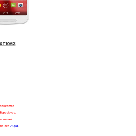
 XT1063
abilizamos
spositivos.
o usuário.
 do site
AQUI
.