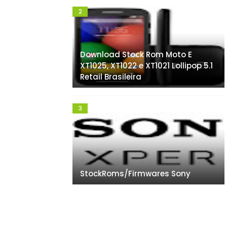
Download Stock Rom Moto E
XT1025, XT1022 e XT1021 Lollipop 5.1
Retail Brasileira
StockRoms/Firmwares Sony