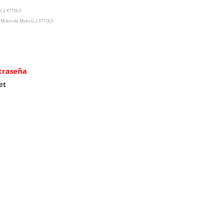
G 2 XT1063
do Motorola Moto G 2 XT1063
.
ntraseña
et