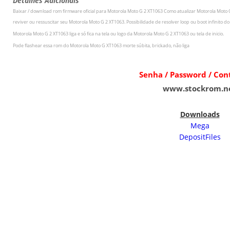
Detalhes Adicionais
Baixar / download rom firmware oficial para
Motorola Moto G 2 XT1063
Como atualizar
Motorola Moto 
r
eviver ou ressuscitar seu
Motorola Moto G 2 XT1063
.
Possibilidade de resolver loop ou boot infinito 
Motorola Moto G 2 XT1063
liga e só fica na tela ou logo da
Motorola Moto G 2 XT1063
ou tela de inicio.
Pode flashear essa rom do
Motorola Moto G XT1063
morte súbita, brickado, não liga
Senha / Password / Co
www.stockrom.n
Downloads
Mega
DepositFiles