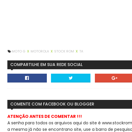
MOTO G
X
MOTOROLA
X
STOCK ROM
X
TA
COMPARTILHE EM SUA REDE SOCIAL
COMENTE COM FACEBOOK OU BLOGGER
ATENÇÃO ANTES DE COMENTAR !!!
A senha para todos os arquivos aqui do site é www.stockrom
a mesma já não se encontra
no site, use a barra de pesqui