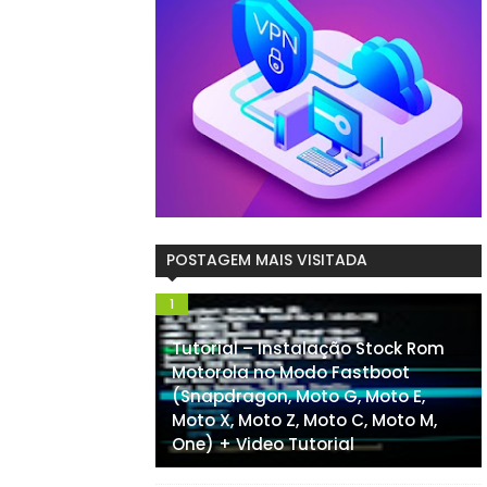
POSTAGEM MAIS VISITADA
Tutorial – Instalação Stock Rom
Motorola no Modo Fastboot
(Snapdragon, Moto G, Moto E,
Moto X, Moto Z, Moto C, Moto M,
One) + Video Tutorial