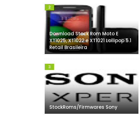
Download Stock Rom Moto E
XT1025, XT1022 e XT1021 Lollipop 5.1
Retail Brasileira
StockRoms/Firmwares Sony