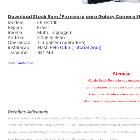
Download
Stock
Rom / Firmware para
Galaxy Camera 
Modelo EK-GC100
Região Brasil
Idioma Multi Linguagem
Android 4.1 Jelly Bean
Operadora Limpa(sem operadora)
Instalação Flash Pelo
Odin
(Tutorial Aqui)
Tamanho 841 MB
SamMobile
Fonte
Atenção
Nós do Stock Rom não nos respons
por quaisquer danos causados nos di
A responsabilidade é inteiramente d
Para mais informações, leia os Termos
Detalhes Adicionais
Baixar / download rom firmware oficial para Galaxy Camera EK-GC100
Como atualizar
Galaxy Camera
r
eviver ou ressuscitar seu
Galaxy Camera EK-GC100.
Possibilidade de resolver loop ou boot infinito d
Galaxy Camera EK-GC100 liga e só fica na tela ou logo da
Galaxy Camera EK-GC100 ou tela de inicio.
Pode flashear essa rom do
Galaxy Camera EK-GC100 morte súbita, brickado, não liga