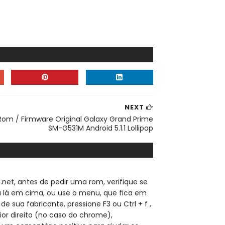
NEXT
Rom / Firmware Original Galaxy Grand Prime
SM-G531M Android 5.1.1 Lollipop
.net, a
ntes de pedir uma rom, verifique se
sa lá em cima, ou use o menu, que fica em
de sua fabricante, pressione F3 ou Ctrl + f ,
ior direito (no caso do chrome),