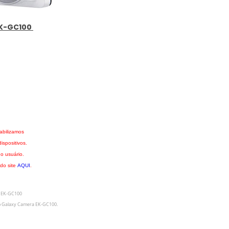
EK-GC100
abilizamos
spositivos.
o usuário.
 do site
AQUI
.
 EK-GC100
o
Galaxy Camera EK-GC100.