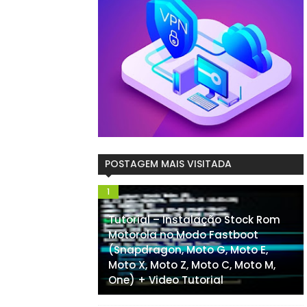
POSTAGEM MAIS VISITADA
Tutorial – Instalação Stock Rom
Motorola no Modo Fastboot
(Snapdragon, Moto G, Moto E,
Moto X, Moto Z, Moto C, Moto M,
One) + Video Tutorial