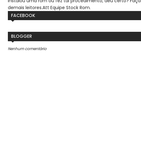
Instalou uma rom ou fez tal procedimento, deu certo? Faça
demais leitores.
Att Equipe Stock Rom.
FACEBOOK
BLOGGER
Nenhum comentário