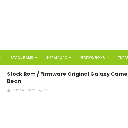
STOCK ROMS
INSTALAÇÃO
PEDIDOS ROMS
TUTOR
Stock Rom / Firmware Original Galaxy Camer
Bean
Ticiane Costa
17:15