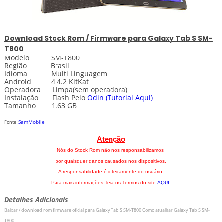
Download
Stock
Rom / Firmware para
Galaxy Tab S SM-
T800
Modelo SM-T800
Região Brasil
Idioma Multi Linguagem
Android 4.4.2 KitKat
Operadora Limpa(sem operadora)
Instalação Flash Pelo
Odin
(Tutorial Aqui)
Tamanho 1.63 GB
SamMobile
Fonte
Atenção
Nós do Stock Rom não nos responsabilizamos
por quaisquer danos causados nos dispositivos.
A responsabilidade é inteiramente do usuário.
Para mais informações, leia os Termos do site
AQUI
.
Detalhes Adicionais
Baixar / download rom firmware oficial para
Galaxy Tab S SM-T800
Como atualizar
Galaxy Tab S SM-
T800