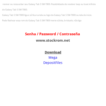
r
eviver ou ressuscitar seu
Galaxy Tab S SM-T800.
Possibilidade de resolver loop ou boot infinito
do
Galaxy Tab S SM-T800.
Galaxy Tab S SM-T800 liga e só fica na tela ou logo da
Galaxy Tab S SM-T800 ou tela de inicio.
Pode flashear essa rom do Galaxy Tab S SM-T800
morte súbita, brickado, não liga
Senha / Password / Contraseña
www.stockrom.net
Download
Mega
DepositFiles