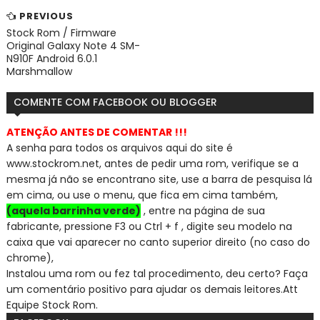
PREVIOUS
Stock Rom / Firmware
Original Galaxy Note 4 SM-
N910F Android 6.0.1
Marshmallow
COMENTE COM FACEBOOK OU BLOGGER
ATENÇÃO ANTES DE COMENTAR !!!
A senha para todos os arquivos aqui do site é
www.stockrom.net, a
ntes de pedir uma rom, verifique se a
mesma já não se encontra
no site, use a barra de pesquisa lá
em cima, ou use o menu, que fica em cima também,
(aquela barrinha verde)
, entre na página de sua
fabricante, pressione F3 ou Ctrl + f , digite seu modelo na
caixa que vai aparecer no canto superior direito (no caso do
chrome),
Instalou uma rom ou fez tal procedimento, deu certo? Faça
um comentário positivo para ajudar os demais leitores.
Att
Equipe Stock Rom.