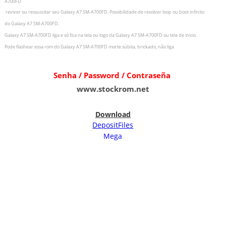
A700FD
r
eviver ou ressuscitar seu
Galaxy A7 SM-A700FD.
Possibilidade de resolver loop ou boot infinito
do
Galaxy A7 SM-A700FD.
Galaxy A7 SM-A700FD liga e só fica na tela ou logo da
Galaxy A7 SM-A700FD ou tela de inicio.
Pode flashear essa rom do Galaxy A7 SM-A700FD
morte súbita, brickado, não liga
Senha / Password / Contraseña
www.stockrom.net
Download
DepositFiles
Mega