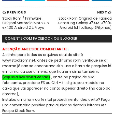
PREVIOUS
NEXT
Stock Rom / Firmware
Stock Rom Original de Fabrica
Original Motorola Moto Go
Samsung Galaxy J7 SM-J700F
ex430 Android 2.2 Froyo
Android 5.1.1 Lollipop (Filipinas)
COMENTE COM FACEBOOK OU BLOGGER
ATENÇÃO ANTES DE COMENTAR !!!
A senha para todos os arquivos aqui do site é
www.stockrom.net, a
ntes de pedir uma rom, verifique se a
mesma já não se encontra
no site, use a barra de pesquisa lá
em cima, ou use o menu, que fica em cima também,
(aquela barrinha verde)
, entre na página de sua
fabricante, pressione F3 ou Ctrl + f , digite seu modelo na
caixa que vai aparecer no canto superior direito (no caso do
chrome),
Instalou uma rom ou fez tal procedimento, deu certo? Faça
um comentário positivo para ajudar os demais leitores.
Att
Equipe Stock Rom.