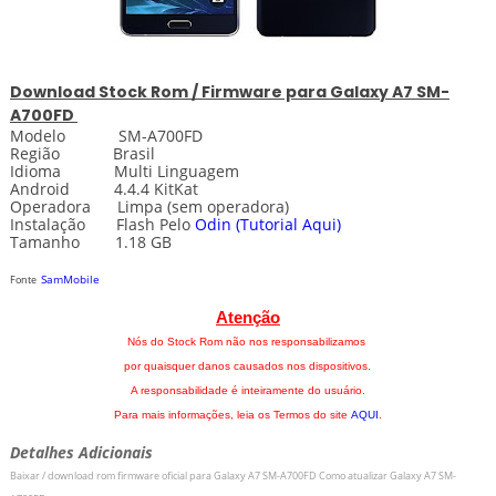
Download
Stock
Rom / Firmware para
Galaxy A7 SM-
A700FD
Modelo SM-A700FD
Região Brasil
Idioma Multi Linguagem
Android 4.4.4 KitKat
Operadora Limpa (sem operadora)
Instalação Flash Pelo
Odin
(Tutorial Aqui)
Tamanho 1.18 GB
SamMobile
Fonte
Atenção
Nós do Stock Rom não nos responsabilizamos
por quaisquer danos causados nos dispositivos.
A responsabilidade é inteiramente do usuário.
Para mais informações, leia os Termos do site
AQUI
.
Detalhes Adicionais
Baixar / download rom firmware oficial para
Galaxy A7 SM-A700FD
Como atualizar
Galaxy A7 SM-