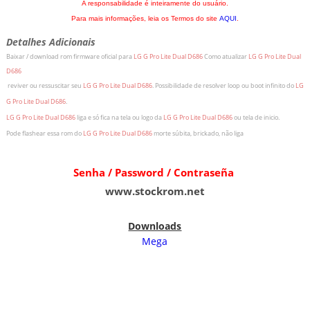
A responsabilidade é inteiramente do usuário.
Para mais informações, leia os Termos do site
AQUI
.
Detalhes Adicionais
Baixar / download rom firmware oficial para
LG G Pro Lite Dual D686
Como atualizar
LG G Pro Lite Dual
D686
r
eviver ou ressuscitar seu
LG G Pro Lite Dual D686
.
Possibilidade de resolver loop ou boot infinito do
LG
G Pro Lite Dual D686
.
LG G Pro Lite Dual D686
liga e só fica na tela ou logo da
LG G Pro Lite Dual D686
ou tela de inicio.
Pode flashear essa rom do
LG G Pro Lite Dual D686
morte súbita, brickado, não liga
Senha / Password / Contraseña
www.stockrom.net
Downloads
Mega