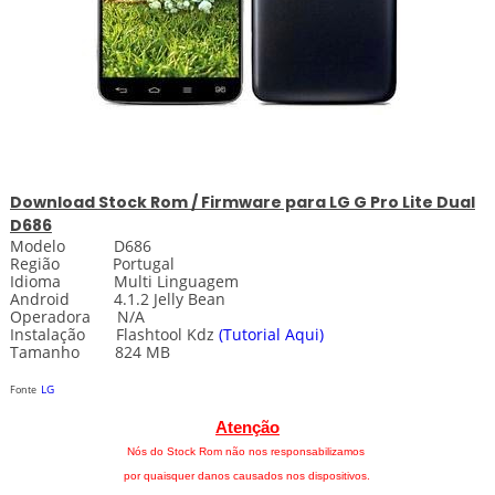
Download
Stock
Rom / Firmware para
LG G Pro Lite Dual
D686
Modelo D686
Região Portugal
Idioma Multi Linguagem
Android 4.1.2 Jelly Bean
Operadora N/A
Instalação
Flashtool
Kdz
(Tutorial Aqui)
Tamanho 824 MB
LG
Fonte
Atenção
Nós do Stock Rom não nos responsabilizamos
por quaisquer danos causados nos dispositivos.