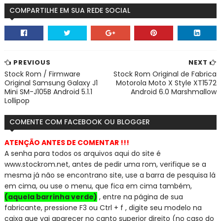
COMPARTILHE EM SUA REDE SOCIAL
PREVIOUS
NEXT
Stock Rom / Firmware
Stock Rom Original de Fabrica
Original Samsung Galaxy J1
Motorola Moto X Style XT1572
Mini SM-J105B Android 5.1.1
Android 6.0 Marshmallow
Lollipop
COMENTE COM FACEBOOK OU BLOGGER
ATENÇÃO ANTES DE COMENTAR !!!
A senha para todos os arquivos aqui do site é
www.stockrom.net, a
ntes de pedir uma rom, verifique se a
mesma já não se encontra
no site, use a barra de pesquisa lá
em cima, ou use o menu, que fica em cima também,
(aquela barrinha verde)
, entre na página de sua
fabricante, pressione F3 ou Ctrl + f , digite seu modelo na
caixa que vai aparecer no canto superior direito (no caso do