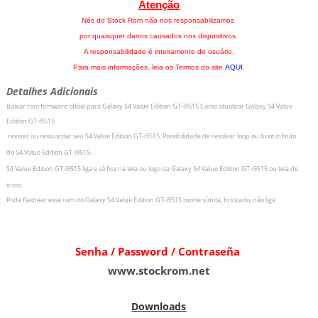
Atenção
Nós do Stock Rom não nos responsabilizamos
por quaisquer danos causados nos dispositivos.
A responsabilidade é inteiramente do usuário.
Para mais informações, leia os Termos do site
AQUI
.
Detalhes Adicionais
Baixar rom firmware oficial para
Galaxy S4 Value Edition GT-i9515
Como atualizar
Galaxy S4 Value
Edition GT-i9515
r
eviver ou ressuscitar seu
S4 Value Edition GT-i9515
.
Possibilidade de resolver loop ou boot infinito
do
S4 Value Edition GT-i9515
.
S4 Value Edition GT-i9515
liga e só fica na tela ou logo da
Galaxy S4 Value Edition GT-i9515
ou tela de
inicio.
Pode flashear essa rom do
Galaxy S4 Value Edition GT-i9515
morte súbita, brickado, não liga
Senha / Password / Contraseña
www.stockrom.net
Downloads