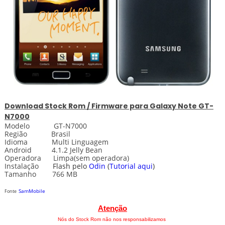
Download
Stock
Rom / Firmware para
Galaxy Note GT-
N7000
Modelo GT-N7000
Região Brasil
Idioma Multi Linguagem
Android 4.1.2 Jelly Bean
Operadora Limpa(sem operadora)
Instalação
Flash pelo
Odin
(
Tutorial aqui
)
Tamanho 766 MB
SamMobile
Fonte
Atenção
Nós do Stock Rom não nos responsabilizamos