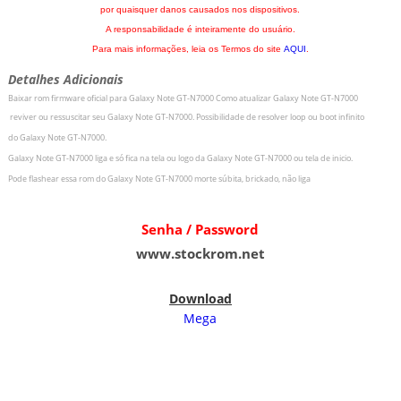
por quaisquer danos causados nos dispositivos.
A responsabilidade é inteiramente do usuário.
Para mais informações, leia os Termos do site
AQUI
.
Detalhes Adicionais
Baixar rom firmware oficial para Galaxy Note GT-N7000
Como atualizar
Galaxy Note GT-N7000
r
eviver ou ressuscitar seu
Galaxy Note GT-N7000.
Possibilidade de resolver loop ou boot infinito
do
Galaxy Note GT-N7000.
Galaxy Note GT-N7000 liga e só fica na tela ou logo da
Galaxy Note GT-N7000 ou tela de inicio.
Pode flashear essa rom do
Galaxy Note GT-N7000 morte súbita, brickado, não liga
Senha / Password
www.stockrom.net
Download
Mega